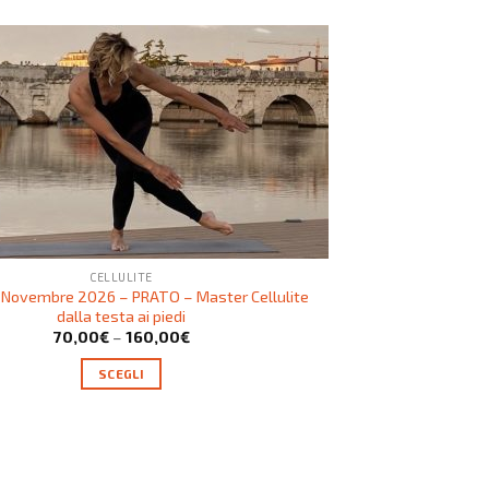
CELLULITE
8 Novembre 2026 – PRATO – Master Cellulite
dalla testa ai piedi
70,00
€
–
160,00
€
SCEGLI