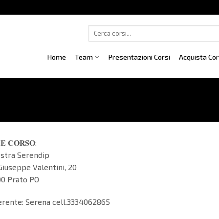
Cerca:
Home
Team
Presentazioni Corsi
Acquista Co
𝐄 𝐂𝐎𝐑𝐒𝐎:
estra Serendip
Giuseppe Valentini, 20
00 Prato PO
erente: Serena cell.3334062865