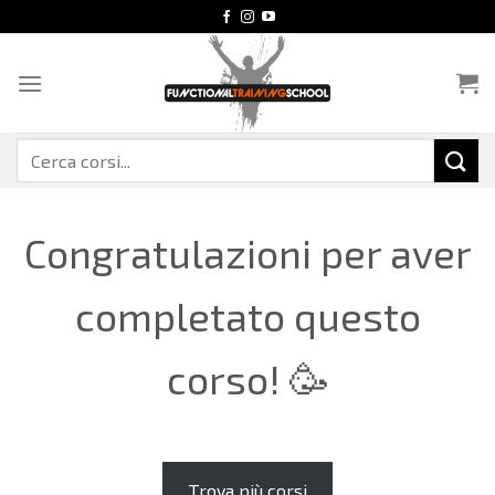
Salta
ai
contenuti
Cerca:
Congratulazioni per aver
completato questo
corso! 🥳
Trova più corsi