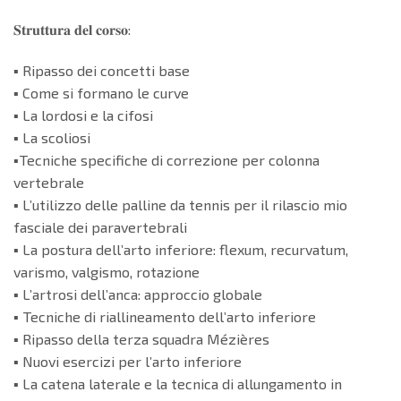
𝐒𝐭𝐫𝐮𝐭𝐭𝐮𝐫𝐚 𝐝𝐞𝐥 𝐜𝐨𝐫𝐬𝐨:
▪️ Ripasso dei concetti base
▪️ Come si formano le curve
▪️ La lordosi e la cifosi
▪️ La scoliosi
▪️Tecniche specifiche di correzione per colonna
vertebrale
▪️ L’utilizzo delle palline da tennis per il rilascio mio
fasciale dei paravertebrali
▪️ La postura dell’arto inferiore: flexum, recurvatum,
varismo, valgismo, rotazione
▪️ L’artrosi dell’anca: approccio globale
▪️ Tecniche di riallineamento dell’arto inferiore
▪️ Ripasso della terza squadra Mézières
▪️ Nuovi esercizi per l’arto inferiore
▪️ La catena laterale e la tecnica di allungamento in