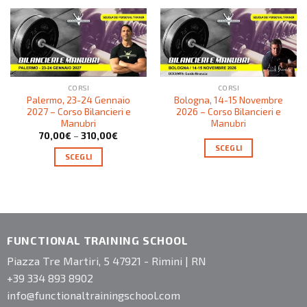
CORSI
CORSI
Palermo, 23-24 Gennaio
Bologna, 14-15 Novembre
2027 – Corso Bilancieri e
2026 – Corso Bilancieri e
Manubri
Manubri
70,00
€
–
310,00
€
SCEGLI
SCEGLI
FUNCTIONAL TRAINING SCHOOL
Piazza Tre Martiri, 5 47921 - Rimini | RN
+39 334 893 8902
info@functionaltrainingschool.com