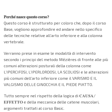
𝐏𝐞𝐫𝐜𝐡𝐞́ 𝐧𝐚𝐬𝐜𝐞 𝐪𝐮𝐞𝐬𝐭𝐨 𝐜𝐨𝐫𝐬𝐨?
Questo corso è strutturato per coloro che, dopo il corso
Base, vogliono approfondire ed andare nello specifico
delle tecniche relative all’arto inferiore e alla colonna
vertebrale.
Verranno prese in esame le modalità di intervento
secondo i principi del metodo Mézières di fronte alle più
comuni alterazioni posturali della colonna come
L’IPERCIFOSI, L’IPERLORDOSI, LA SCOLIOSI e le alterazioni
più comuni dell’arto inferiore come il VARISMO E IL
VALGISMO DELLE GINOCCHIA E IL PIEDE PIATTO.
Tutto sempre nel rispetto della logica di 𝐂𝐀𝐔𝐒𝐀/
𝐄𝐅𝐅𝐄𝐓𝐓𝐎 e della meccanica delle catene muscolari,
argomenti trattati al corso Basic.