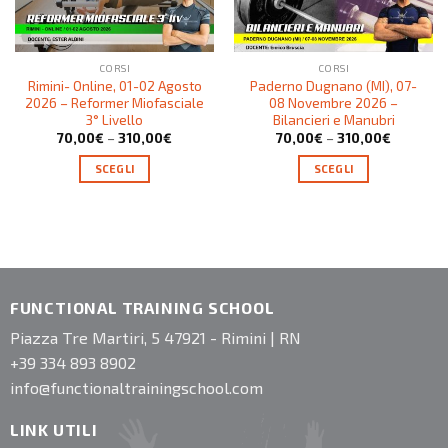
CORSI
CORSI
Rimini- Online, 01-02 Agosto
Paderno Dugnano (MI), 07-
2026 – Reformer Miofasciale
08 Novembre 2026 –
3° Livello
Bilancieri e Manubri
70,00
€
–
310,00
€
70,00
€
–
310,00
€
SCEGLI
SCEGLI
FUNCTIONAL TRAINING SCHOOL
Piazza Tre Martiri, 5 47921 - Rimini | RN
+39 334 893 8902
info@functionaltrainingschool.com
LINK UTILI