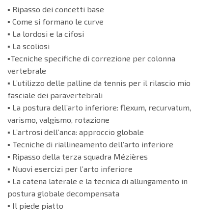
▪️ Ripasso dei concetti base
▪️ Come si formano le curve
▪️ La lordosi e la cifosi
▪️ La scoliosi
▪️Tecniche specifiche di correzione per colonna
vertebrale
▪️ L’utilizzo delle palline da tennis per il rilascio mio
fasciale dei paravertebrali
▪️ La postura dell’arto inferiore: flexum, recurvatum,
varismo, valgismo, rotazione
▪️ L’artrosi dell’anca: approccio globale
▪️ Tecniche di riallineamento dell’arto inferiore
▪️ Ripasso della terza squadra Mézières
▪️ Nuovi esercizi per l’arto inferiore
▪️ La catena laterale e la tecnica di allungamento in
postura globale decompensata
▪️ Il piede piatto