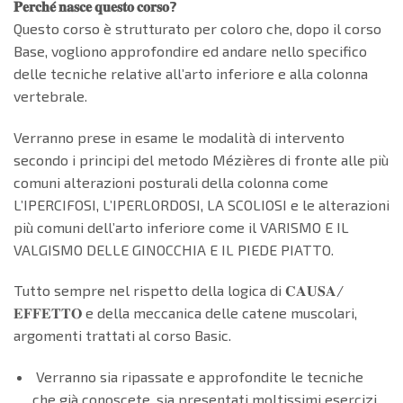
𝐏𝐞𝐫𝐜𝐡𝐞́ 𝐧𝐚𝐬𝐜𝐞 𝐪𝐮𝐞𝐬𝐭𝐨 𝐜𝐨𝐫𝐬𝐨?
Questo corso è strutturato per coloro che, dopo il corso
Base, vogliono approfondire ed andare nello specifico
delle tecniche relative all’arto inferiore e alla colonna
vertebrale.
Verranno prese in esame le modalità di intervento
secondo i principi del metodo Mézières di fronte alle più
comuni alterazioni posturali della colonna come
L’IPERCIFOSI, L’IPERLORDOSI, LA SCOLIOSI e le alterazioni
più comuni dell’arto inferiore come il VARISMO E IL
VALGISMO DELLE GINOCCHIA E IL PIEDE PIATTO.
Tutto sempre nel rispetto della logica di 𝐂𝐀𝐔𝐒𝐀/
𝐄𝐅𝐅𝐄𝐓𝐓𝐎 e della meccanica delle catene muscolari,
argomenti trattati al corso Basic.
Verranno sia ripassate e approfondite le tecniche
che già conoscete, sia presentati moltissimi esercizi