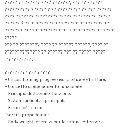
????? ?? ?????? ????̀ ???????, ??? ?? ??????
?????????? ?????? ? ?? ????????? ?? ??? ??????
???? ??????? ????????? ????? ?????????. ?????
?????? ?̀ ?? ????????? ?? ??’?????????????? ??
??????? ??? ?????????????? ? ????????? ?? ?????
?????.
??? ?? ????????̀ ???? ?? ?????? ??????, ????̀ ??
?????????????? ?? ?????? ??? ?? ????? ?????
“??????????”.
????????? ??? ?????:
– Circuit training progressivo: pratica e struttura.
– Concetto di allenamento funzionale.
– Principio dell’azione-funzione.
– Sistemi articolari principali.
– Errori più comuni.
Esercizi propedeutici:
– Body weight: esercizi per la catena estensoria