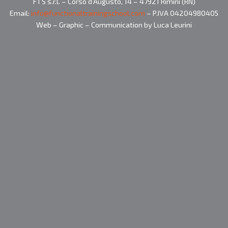
FTS s.r.l. – Corso d’Augusto, 14 – 47921 Rimini (RN)
Email:
info@functionaltrainingschool.com
– P.IVA 04204980405
Web – Graphic – Communication by Luca Leurini