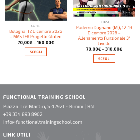
CORSI
CORSI
Paderno Dugnano (MI), 12-13
Bologna, 12 Dicembre 2026
Dicembre 2026 –
– MASTER Progetto Gluteo
Allenamento Funzionale 3°
70,00
€
–
160,00
€
Livello
70,00
€
–
310,00
€
SCEGLI
SCEGLI
FUNCTIONAL TRAINING SCHOOL
Piazza Tre Martiri, 5 47921 - Rimini | RN
+39 334 893 8902
info@functionaltrainingschool.com
LINK UTILI