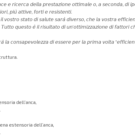
𝘤𝘦 𝘦 𝘳𝘪𝘤𝘦𝘳𝘤𝘢 𝘥𝘦𝘭𝘭𝘢 𝘱𝘳𝘦𝘴𝘵𝘢𝘻𝘪𝘰𝘯𝘦 𝘰𝘵𝘵𝘪𝘮𝘢𝘭𝘦 𝘰, 𝘢 𝘴𝘦𝘤𝘰𝘯𝘥𝘢, 𝘥𝘪 𝘪𝘱𝘦
, 𝘱𝘪𝘶̀ 𝘢𝘵𝘵𝘪𝘷𝘦, 𝘧𝘰𝘳𝘵𝘪 𝘦 𝘳𝘦𝘴𝘪𝘴𝘵𝘦𝘯𝘵𝘪.
𝘷𝘰𝘴𝘵𝘳𝘰 𝘴𝘵𝘢𝘵𝘰 𝘥𝘪 𝘴𝘢𝘭𝘶𝘵𝘦 𝘴𝘢𝘳𝘢̀ 𝘥𝘪𝘷𝘦𝘳𝘴𝘰, 𝘤𝘩𝘦 𝘭𝘢 𝘷𝘰𝘴𝘵𝘳𝘢 𝘦𝘧𝘧𝘪𝘤𝘪𝘦𝘯
𝘛𝘶𝘵𝘵𝘰 𝘲𝘶𝘦𝘴𝘵𝘰 𝘦̀ 𝘪𝘭 𝘳𝘪𝘴𝘶𝘭𝘵𝘢𝘵𝘰 𝘥𝘪 𝘶𝘯’𝘰𝘵𝘵𝘪𝘮𝘪𝘻𝘻𝘢𝘻𝘪𝘰𝘯𝘦 𝘥𝘪 𝘧𝘢𝘵𝘵𝘰𝘳𝘪
𝘳𝘢̀ 𝘭𝘢 𝘤𝘰𝘯𝘴𝘢𝘱𝘦𝘷𝘰𝘭𝘦𝘻𝘻𝘢 𝘥𝘪 𝘦𝘴𝘴𝘦𝘳𝘦 𝘱𝘦𝘳 𝘭𝘢 𝘱𝘳𝘪𝘮𝘢 𝘷𝘰𝘭𝘵𝘢 “𝘦𝘧𝘧𝘪𝘤𝘪𝘦𝘯
truttura.
nsoria dell’anca,
.
ena estensoria dell’anca,
.