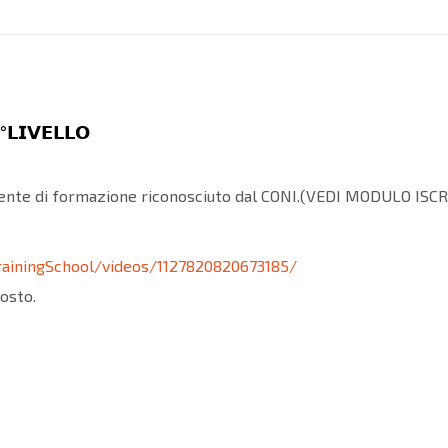
°𝗟𝗜𝗩𝗘𝗟𝗟𝗢
, ente di formazione riconosciuto dal CONI.(VEDI MODULO ISC
ainingSchool/videos/1127820820673185/
osto.