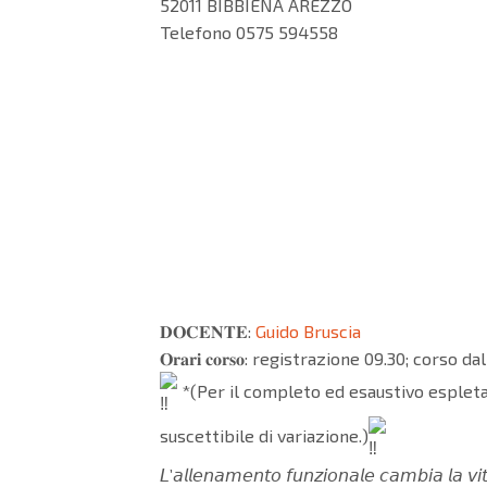
52011 BIBBIENA AREZZO
Telefono 0575 594558
𝐃𝐎𝐂𝐄𝐍𝐓𝐄:
Guido Bruscia
𝐎𝐫𝐚𝐫𝐢 𝐜𝐨𝐫𝐬𝐨: registrazione 09.30; corso 
*(Per il completo ed esaustivo espleta
suscettibile di variazione.)
𝘓’𝘢𝘭𝘭𝘦𝘯𝘢𝘮𝘦𝘯𝘵𝘰 𝘧𝘶𝘯𝘻𝘪𝘰𝘯𝘢𝘭𝘦 𝘤𝘢𝘮𝘣𝘪𝘢 𝘭𝘢 𝘷𝘪