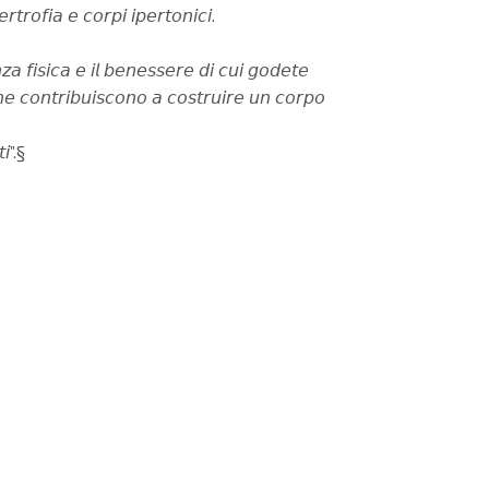
𝘵𝘳𝘰𝘧𝘪𝘢 𝘦 𝘤𝘰𝘳𝘱𝘪 𝘪𝘱𝘦𝘳𝘵𝘰𝘯𝘪𝘤𝘪.
𝘻𝘢 𝘧𝘪𝘴𝘪𝘤𝘢 𝘦 𝘪𝘭 𝘣𝘦𝘯𝘦𝘴𝘴𝘦𝘳𝘦 𝘥𝘪 𝘤𝘶𝘪 𝘨𝘰𝘥𝘦𝘵𝘦
 𝘤𝘩𝘦 𝘤𝘰𝘯𝘵𝘳𝘪𝘣𝘶𝘪𝘴𝘤𝘰𝘯𝘰 𝘢 𝘤𝘰𝘴𝘵𝘳𝘶𝘪𝘳𝘦 𝘶𝘯 𝘤𝘰𝘳𝘱𝘰
𝘪”.§