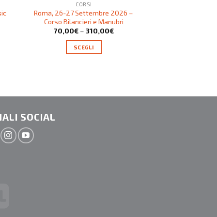
CORSI
COR
sic
Roma, 26-27 Settembre 2026 –
Trentola Ducent
Corso Bilancieri e Manubri
Febbraio 2027-
Pathways 2
70,00
€
–
310,00
€
70,00
€
–
SCEGLI
SCEG
ALI SOCIAL