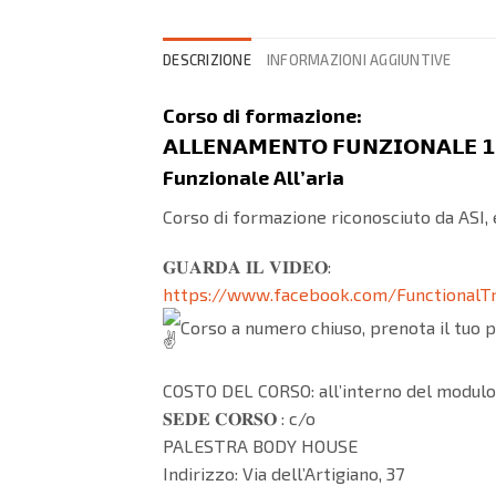
DESCRIZIONE
INFORMAZIONI AGGIUNTIVE
Corso di formazione:
𝗔𝗟𝗟𝗘𝗡𝗔𝗠𝗘𝗡𝗧𝗢 𝗙𝗨𝗡𝗭𝗜𝗢𝗡𝗔𝗟𝗘 𝟭
Funzionale All’aria
Corso di formazione riconosciuto da ASI
𝐆𝐔𝐀𝐑𝐃𝐀 𝐈𝐋 𝐕𝐈𝐃𝐄𝐎:
https://www.facebook.com/FunctionalTr
Corso a numero chiuso, prenota il tuo p
COSTO DEL CORSO: all’interno del modulo
𝐒𝐄𝐃𝐄 𝐂𝐎𝐑𝐒𝐎 : c/o
PALESTRA BODY HOUSE
Indirizzo: Via dell’Artigiano, 37