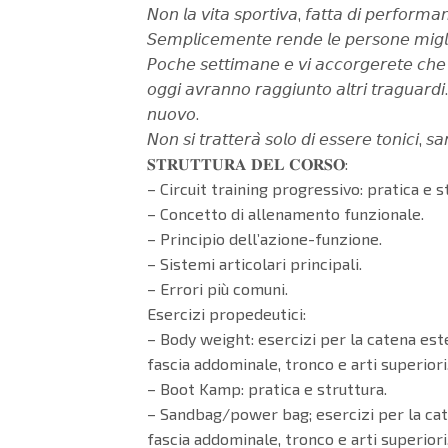
𝘕𝘰𝘯 𝘭𝘢 𝘷𝘪𝘵𝘢 𝘴𝘱𝘰𝘳𝘵𝘪𝘷𝘢, 𝘧𝘢𝘵𝘵𝘢 𝘥𝘪 𝘱𝘦𝘳𝘧𝘰𝘳𝘮𝘢𝘯
𝘚𝘦𝘮𝘱𝘭𝘪𝘤𝘦𝘮𝘦𝘯𝘵𝘦 𝘳𝘦𝘯𝘥𝘦 𝘭𝘦 𝘱𝘦𝘳𝘴𝘰𝘯𝘦 𝘮𝘪𝘨𝘭𝘪𝘰𝘳𝘪
𝘗𝘰𝘤𝘩𝘦 𝘴𝘦𝘵𝘵𝘪𝘮𝘢𝘯𝘦 𝘦 𝘷𝘪 𝘢𝘤𝘤𝘰𝘳𝘨𝘦𝘳𝘦𝘵𝘦 𝘤𝘩𝘦 𝘪𝘭 
𝘰𝘨𝘨𝘪 𝘢𝘷𝘳𝘢𝘯𝘯𝘰 𝘳𝘢𝘨𝘨𝘪𝘶𝘯𝘵𝘰 𝘢𝘭𝘵𝘳𝘪 𝘵𝘳𝘢𝘨𝘶𝘢𝘳𝘥𝘪. 
𝘯𝘶𝘰𝘷𝘰.
𝘕𝘰𝘯 𝘴𝘪 𝘵𝘳𝘢𝘵𝘵𝘦𝘳𝘢̀ 𝘴𝘰𝘭𝘰 𝘥𝘪 𝘦𝘴𝘴𝘦𝘳𝘦 𝘵𝘰𝘯𝘪𝘤𝘪, 𝘴
𝐒𝐓𝐑𝐔𝐓𝐓𝐔𝐑𝐀 𝐃𝐄𝐋 𝐂𝐎𝐑𝐒𝐎:
– Circuit training progressivo: pratica e s
– Concetto di allenamento funzionale.
– Principio dell’azione-funzione.
– Sistemi articolari principali.
– Errori più comuni.
Esercizi propedeutici:
– Body weight: esercizi per la catena este
fascia addominale, tronco e arti superiori
– Boot Kamp: pratica e struttura.
– Sandbag/power bag; esercizi per la cat
fascia addominale, tronco e arti superiori