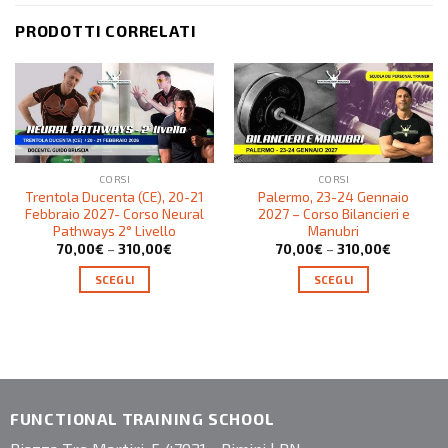
PRODOTTI CORRELATI
CORSI
CORSI
Trentola Ducenta (CE), 20-21
Palermo, 23-24 Gennaio
Febbraio 2027- Corso Neural
2027 – Corso Bilancieri e
Pathways 2° Livello
Manubri
70,00
€
–
310,00
€
70,00
€
–
310,00
€
SCEGLI
SCEGLI
FUNCTIONAL TRAINING SCHOOL