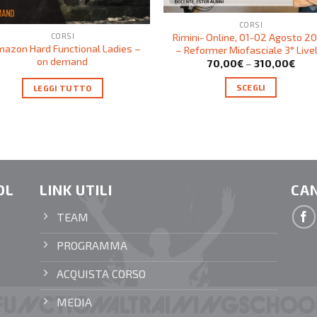
CORSI
CORSI
Rimini- Online, 01-02 Agosto 2
azon Hard Functional Ladies –
– Reformer Miofasciale 3° Live
on demand
70,00
€
–
310,00
€
SCEGLI
LEGGI TUTTO
OL
LINK UTILI
CAN
TEAM
PROGRAMMA
ACQUISTA CORSO
MEDIA