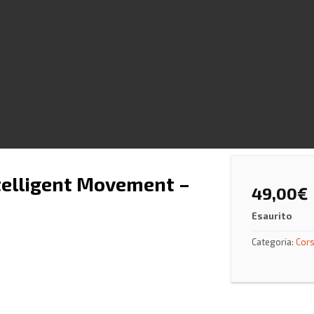
telligent Movement –
49,00
€
Esaurito
Categoria:
Cors