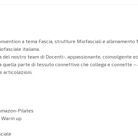
a prima Convention a tema Fascia, strutture Miofasciali e allename
fasciale italiana.
 del nostro team di Docenti-, appassionante, coinvolgente ed e
a quella parte di tessuto connettivo che collega e connette –
 articolazioni.
Hamazon-Pilates
dy Warm up
sciale