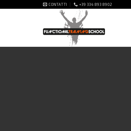
Salta
CONTATTI
+39 334 893 8902
ai
contenuti