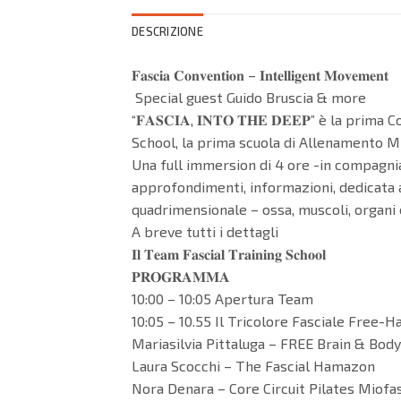
DESCRIZIONE
𝐅𝐚𝐬𝐜𝐢𝐚 𝐂𝐨𝐧𝐯𝐞𝐧𝐭𝐢𝐨𝐧 – 𝐈𝐧𝐭𝐞𝐥𝐥𝐢𝐠𝐞𝐧𝐭 𝐌𝐨𝐯𝐞𝐦𝐞𝐧𝐭
Special guest Guido Bruscia & more
“𝐅𝐀𝐒𝐂𝐈𝐀, 𝐈𝐍𝐓𝐎 𝐓𝐇𝐄 𝐃𝐄𝐄𝐏” è l
School, la prima scuola di Allenamento Mio
Una full immersion di 4 ore -in compagnia
approfondimenti, informazioni, dedicata 
quadrimensionale – ossa, muscoli, organi e
A breve tutti i dettagli
𝐈𝐥 𝐓𝐞𝐚𝐦 𝐅𝐚𝐬𝐜𝐢𝐚𝐥 𝐓𝐫𝐚𝐢𝐧𝐢𝐧𝐠 𝐒𝐜𝐡𝐨𝐨𝐥
𝐏𝐑𝐎𝐆𝐑𝐀𝐌𝐌𝐀
10:00 – 10:05 Apertura Team
10:05 – 10.55 Il Tricolore Fasciale Free-
Mariasilvia Pittaluga – FREE Brain & Bo
Laura Scocchi – The Fascial Hamazon
Nora Denara – Core Circuit Pilates Miofa