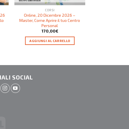
CORSI
COR
026
Online, 20 Dicembre 2026 –
Bellano – Online, 
llo
Master, Come Aprire il tuo Centro
Nov. 2026 -Pil
Personal
Miofasciale 1
170,00
€
100,00
€
–
AGGIUNGI AL CARRELLO
SCEG
ALI SOCIAL