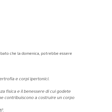
 sabato che la domenica, potrebbe essere
𝘵𝘳𝘰𝘧𝘪𝘢 𝘦 𝘤𝘰𝘳𝘱𝘪 𝘪𝘱𝘦𝘳𝘵𝘰𝘯𝘪𝘤𝘪.
𝘻𝘢 𝘧𝘪𝘴𝘪𝘤𝘢 𝘦 𝘪𝘭 𝘣𝘦𝘯𝘦𝘴𝘴𝘦𝘳𝘦 𝘥𝘪 𝘤𝘶𝘪 𝘨𝘰𝘥𝘦𝘵𝘦
 𝘤𝘩𝘦 𝘤𝘰𝘯𝘵𝘳𝘪𝘣𝘶𝘪𝘴𝘤𝘰𝘯𝘰 𝘢 𝘤𝘰𝘴𝘵𝘳𝘶𝘪𝘳𝘦 𝘶𝘯 𝘤𝘰𝘳𝘱𝘰
𝘪”.