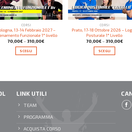
CORSI
CORSI
ologna, 13-14 Febbraio 2027 –
Prato, 17-18 Ottobre 2026 – Log
lenamento Funzionale 1° livello
Posturale 1° Livello
70,00
€
–
310,00
€
70,00
€
–
310,00
€
SCEGLI
SCEGLI
OL
LINK UTILI
CAN
TEAM
PROGRAMMA
ACQUISTA CORSO