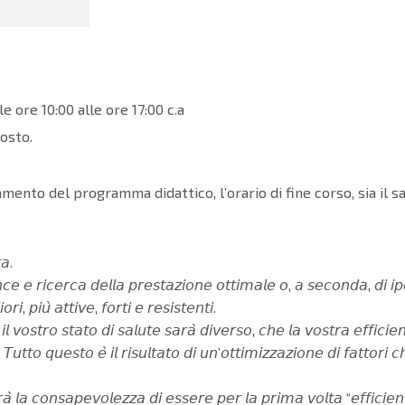
dalle ore 10:00 alle ore 17:00 c.a
osto.
mento del programma didattico, l’orario di fine corso, sia il
𝘢.
𝘤𝘦 𝘦 𝘳𝘪𝘤𝘦𝘳𝘤𝘢 𝘥𝘦𝘭𝘭𝘢 𝘱𝘳𝘦𝘴𝘵𝘢𝘻𝘪𝘰𝘯𝘦 𝘰𝘵𝘵𝘪𝘮𝘢𝘭𝘦 𝘰, 𝘢 𝘴𝘦𝘤𝘰𝘯𝘥𝘢, 𝘥𝘪 𝘪𝘱𝘦
, 𝘱𝘪𝘶̀ 𝘢𝘵𝘵𝘪𝘷𝘦, 𝘧𝘰𝘳𝘵𝘪 𝘦 𝘳𝘦𝘴𝘪𝘴𝘵𝘦𝘯𝘵𝘪.
𝘷𝘰𝘴𝘵𝘳𝘰 𝘴𝘵𝘢𝘵𝘰 𝘥𝘪 𝘴𝘢𝘭𝘶𝘵𝘦 𝘴𝘢𝘳𝘢̀ 𝘥𝘪𝘷𝘦𝘳𝘴𝘰, 𝘤𝘩𝘦 𝘭𝘢 𝘷𝘰𝘴𝘵𝘳𝘢 𝘦𝘧𝘧𝘪𝘤𝘪𝘦𝘯
𝘛𝘶𝘵𝘵𝘰 𝘲𝘶𝘦𝘴𝘵𝘰 𝘦̀ 𝘪𝘭 𝘳𝘪𝘴𝘶𝘭𝘵𝘢𝘵𝘰 𝘥𝘪 𝘶𝘯’𝘰𝘵𝘵𝘪𝘮𝘪𝘻𝘻𝘢𝘻𝘪𝘰𝘯𝘦 𝘥𝘪 𝘧𝘢𝘵𝘵𝘰𝘳𝘪
𝘳𝘢̀ 𝘭𝘢 𝘤𝘰𝘯𝘴𝘢𝘱𝘦𝘷𝘰𝘭𝘦𝘻𝘻𝘢 𝘥𝘪 𝘦𝘴𝘴𝘦𝘳𝘦 𝘱𝘦𝘳 𝘭𝘢 𝘱𝘳𝘪𝘮𝘢 𝘷𝘰𝘭𝘵𝘢 “𝘦𝘧𝘧𝘪𝘤𝘪𝘦𝘯𝘵