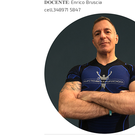
𝐃𝐎𝐂𝐄𝐍𝐓𝐄: Enrico Bruscia
cell.348971 5847