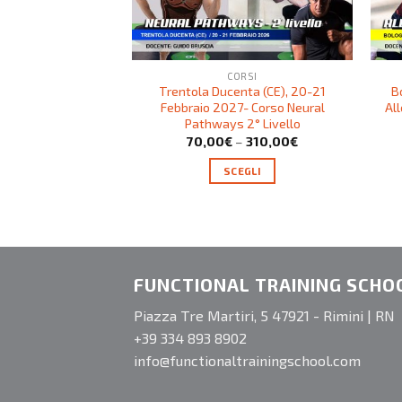
CORSI
Trentola Ducenta (CE), 20-21
B
Febbraio 2027- Corso Neural
Al
Pathways 2° Livello
70,00
€
–
310,00
€
SCEGLI
FUNCTIONAL TRAINING SCHO
Piazza Tre Martiri, 5 47921 - Rimini | RN
+39 334 893 8902
info@functionaltrainingschool.com