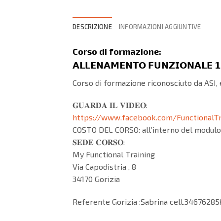
DESCRIZIONE
INFORMAZIONI AGGIUNTIVE
Corso di formazione:
𝗔𝗟𝗟𝗘𝗡𝗔𝗠𝗘𝗡𝗧𝗢 𝗙𝗨𝗡𝗭𝗜𝗢𝗡𝗔𝗟𝗘 𝟭
Corso di formazione riconosciuto da ASI
𝐆𝐔𝐀𝐑𝐃𝐀 𝐈𝐋 𝐕𝐈𝐃𝐄𝐎:
https://www.facebook.com/FunctionalTr
COSTO DEL CORSO: all’interno del modulo
𝐒𝐄𝐃𝐄 𝐂𝐎𝐑𝐒𝐎:
My Functional Training
Via Capodistria , 8
34170 Gorizia
Referente Gorizia :Sabrina cell.34676285