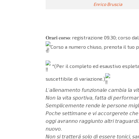
Enrico Bruscia
𝐎𝐫𝐚𝐫𝐢 𝐜𝐨𝐫𝐬𝐨: registrazione 09.30; corso 
Corso a numero chiuso, prenota il tuo p
*(Per il completo ed esaustivo espleta
suscettibile di variazione.)
𝘓’𝘢𝘭𝘭𝘦𝘯𝘢𝘮𝘦𝘯𝘵𝘰 𝘧𝘶𝘯𝘻𝘪𝘰𝘯𝘢𝘭𝘦 𝘤𝘢𝘮𝘣𝘪𝘢 𝘭𝘢 𝘷𝘪
𝘕𝘰𝘯 𝘭𝘢 𝘷𝘪𝘵𝘢 𝘴𝘱𝘰𝘳𝘵𝘪𝘷𝘢, 𝘧𝘢𝘵𝘵𝘢 𝘥𝘪 𝘱𝘦𝘳𝘧𝘰𝘳𝘮𝘢𝘯
𝘚𝘦𝘮𝘱𝘭𝘪𝘤𝘦𝘮𝘦𝘯𝘵𝘦 𝘳𝘦𝘯𝘥𝘦 𝘭𝘦 𝘱𝘦𝘳𝘴𝘰𝘯𝘦 𝘮𝘪𝘨𝘭𝘪𝘰𝘳𝘪
𝘗𝘰𝘤𝘩𝘦 𝘴𝘦𝘵𝘵𝘪𝘮𝘢𝘯𝘦 𝘦 𝘷𝘪 𝘢𝘤𝘤𝘰𝘳𝘨𝘦𝘳𝘦𝘵𝘦 𝘤𝘩𝘦 𝘪𝘭 
𝘰𝘨𝘨𝘪 𝘢𝘷𝘳𝘢𝘯𝘯𝘰 𝘳𝘢𝘨𝘨𝘪𝘶𝘯𝘵𝘰 𝘢𝘭𝘵𝘳𝘪 𝘵𝘳𝘢𝘨𝘶𝘢𝘳𝘥𝘪. 
𝘯𝘶𝘰𝘷𝘰.
𝘕𝘰𝘯 𝘴𝘪 𝘵𝘳𝘢𝘵𝘵𝘦𝘳𝘢̀ 𝘴𝘰𝘭𝘰 𝘥𝘪 𝘦𝘴𝘴𝘦𝘳𝘦 𝘵𝘰𝘯𝘪𝘤𝘪, 𝘴