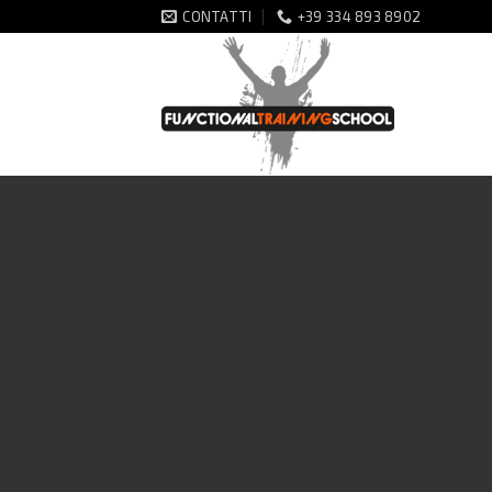
Salta
CONTATTI
+39 334 893 8902
ai
contenuti