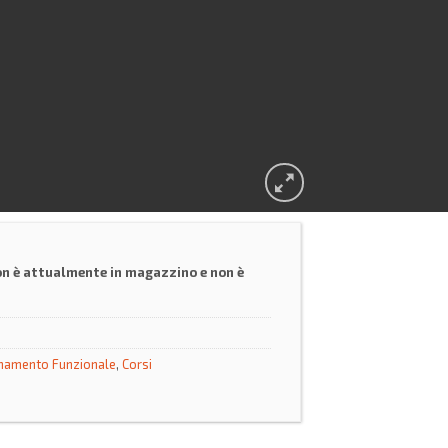
on è attualmente in magazzino e non è
namento Funzionale
,
Corsi