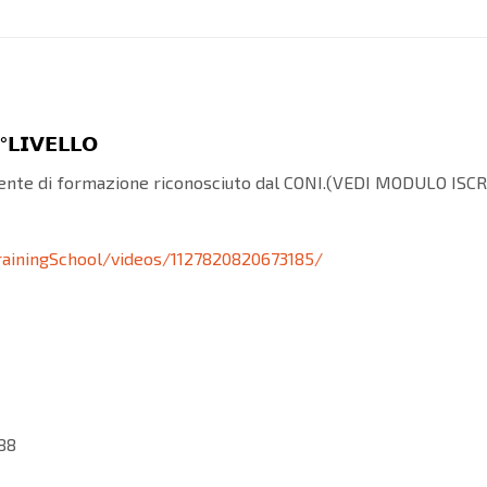
°𝗟𝗜𝗩𝗘𝗟𝗟𝗢
, ente di formazione riconosciuto dal CONI.(VEDI MODULO ISC
ainingSchool/videos/1127820820673185/
88