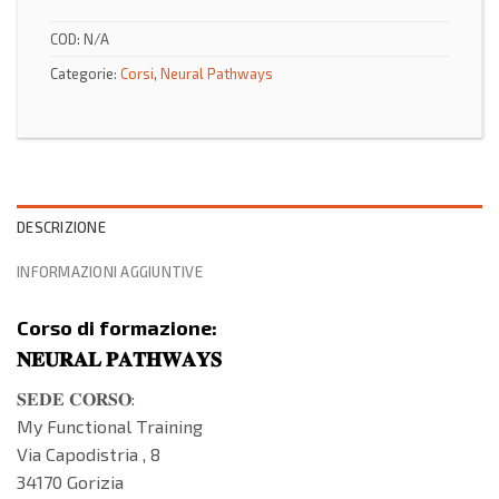
COD:
N/A
Categorie:
Corsi
,
Neural Pathways
DESCRIZIONE
INFORMAZIONI AGGIUNTIVE
Corso di formazione:
𝐍𝐄𝐔𝐑𝐀𝐋 𝐏𝐀𝐓𝐇𝐖𝐀𝐘𝐒
𝐒𝐄𝐃𝐄 𝐂𝐎𝐑𝐒𝐎:
My Functional Training
Via Capodistria , 8
34170 Gorizia