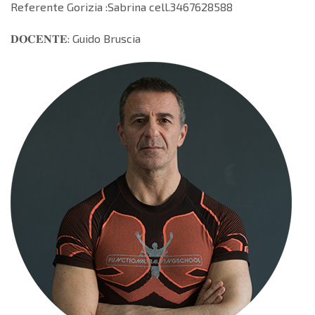
Referente Gorizia :Sabrina cell.3467628588
𝐃𝐎𝐂𝐄𝐍𝐓𝐄: Guido Bruscia