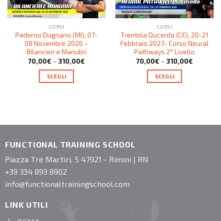
CORSI
CORSI
Paderno Dugnano (MI), 07-
Trentola Ducenta (CE), 20-21
08 Novembre 2026 –
Febbraio 2027- Corso Neural
Bilancieri e Manubri
Pathways 2° Livello
70,00
€
–
310,00
€
70,00
€
–
310,00
€
SCEGLI
SCEGLI
FUNCTIONAL TRAINING SCHOOL
Piazza Tre Martiri, 5 47921 - Rimini | RN
+39 334 893 8902
info@functionaltrainingschool.com
LINK UTILI