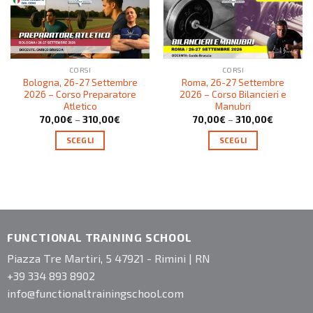
CORSI
CORSI
Bologna, 26-27 Settembre
Roma, 26-27 Settembre
2026 – Corso Preparatore
2026 – Corso Bilancieri e
Atletico
Manubri
70,00
€
–
310,00
€
70,00
€
–
310,00
€
SCEGLI
SCEGLI
FUNCTIONAL TRAINING SCHOOL
Piazza Tre Martiri, 5 47921 - Rimini | RN
+39 334 893 8902
info@functionaltrainingschool.com