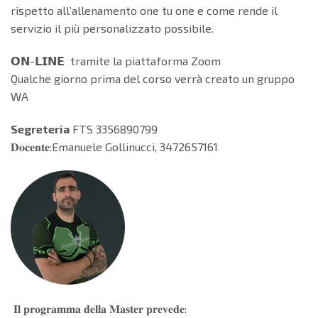
rispetto all’allenamento one tu one e come rende il
servizio il più personalizzato possibile.
𝗢𝗡-𝗟𝗜𝗡𝗘 tramite la piattaforma Zoom
Qualche giorno prima del corso verrà creato un gruppo
WA
Segreteria
FTS 3356890799
𝐃𝐨𝐜𝐞𝐧𝐭𝐞:Emanuele Gollinucci, 3472657161
𝐈𝐥 𝐩𝐫𝐨𝐠𝐫𝐚𝐦𝐦𝐚 𝐝𝐞𝐥𝐥𝐚 𝐌𝐚𝐬𝐭𝐞𝐫 𝐩𝐫𝐞𝐯𝐞𝐝𝐞: