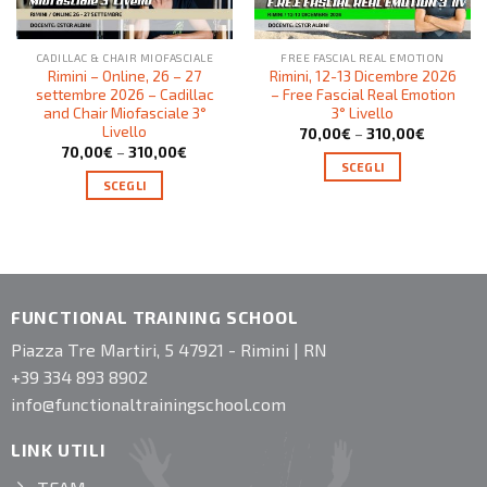
CADILLAC & CHAIR MIOFASCIALE
FREE FASCIAL REAL EMOTION
Rimini – Online, 26 – 27
Rimini, 12-13 Dicembre 2026
settembre 2026 – Cadillac
– Free Fascial Real Emotion
and Chair Miofasciale 3°
3° Livello
Livello
70,00
€
–
310,00
€
70,00
€
–
310,00
€
SCEGLI
SCEGLI
FUNCTIONAL TRAINING SCHOOL
Piazza Tre Martiri, 5 47921 - Rimini | RN
+39 334 893 8902
info@functionaltrainingschool.com
LINK UTILI