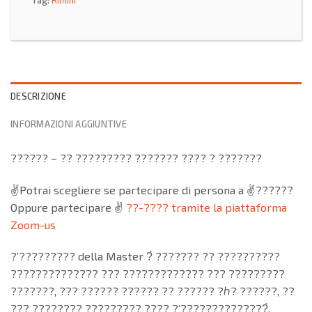
Tag:
Rimini
DESCRIZIONE
INFORMAZIONI AGGIUNTIVE
?????? – ?? ????????? ??????? ???? ? ???????
✌️Potrai scegliere se partecipare di persona a ✌️??????
Oppure partecipare ✌️
??-???? tramite la piattaforma
Zoom-us
?’????????? della Master ?̀ ??????? ?? ??????????
?????????????? ??? ????????????? ??? ?????????
???????, ??? ?????? ?????? ?? ?????? ?ℎ? ??????, ??
??? ???????? ????????? ???? ?’??????????????̀,