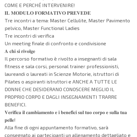
COME E PERCHÉ INTERVENIRE!
𝐈𝐋 𝐌𝐎𝐃𝐔𝐋𝐎 𝐅𝐎𝐑𝐌𝐀𝐓𝐈𝐕𝐎 𝐏𝐑𝐄𝐕𝐄𝐃𝐄
Tre incontri a tema: Master Cellulite, Master Pavimento
pelvico, Master Functional Ladies
Tre incontri di verifica
Un meeting finale di confronto e condivisione
𝐀 𝐜𝐡𝐢 𝐬𝐢 𝐫𝐢𝐯𝐨𝐥𝐠𝐞
Il percorso formativo è rivolto a insegnanti di sala
fitness e sala corsi, personal trainer professionisti,
laureandi o laureati in Scienze Motorie, istruttori di
Pilates o aspiranti istruttori e ANCHE A TUTTE LE
DONNE CHE DESIDERANO CONOSCERE MEGLIO IL
PROPRIO CORPO E DAGLI INSEGNAMENTI TRARRE
BENEFICI.
𝐕𝐞𝐫𝐢𝐟𝐢𝐜𝐚 𝐢𝐥 𝐜𝐚𝐦𝐛𝐢𝐚𝐦𝐞𝐧𝐭𝐨 𝐞 𝐢 𝐛𝐞𝐧𝐞𝐟𝐢𝐜𝐢 𝐬𝐮𝐥 𝐭𝐮𝐨 𝐜𝐨𝐫𝐩𝐨 𝐞 𝐬𝐮𝐥𝐥𝐚 𝐭𝐮𝐚
𝐩𝐞𝐥𝐥𝐞!
Alla fine di ogni appuntamento formativo, sarà
consegnato ai partecipanti un allenamento dettagliato e