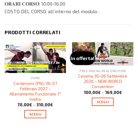
𝐎𝐑𝐀𝐑𝐈 𝐂𝐎𝐑𝐒𝐎: 10.00-16.00
COSTO DEL CORSO: all’interno del modulo .
PRODOTTI CORRELATI
In offerta!
FREE FASCIAL REAL EMOTION
Cesena, 05-06 Settembre
CORSI
2026 – NEW WORLD
Cordenons (PN), 06-07
Convention
Febbraio 2027 –
100,00
€
–
169,00
€
Allenamento Funzionale 1°
livello
SCEGLI
70,00
€
–
310,00
€
SCEGLI