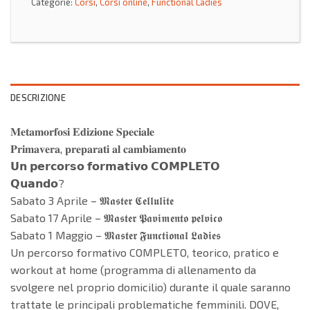
Categorie:
Corsi
,
Corsi online
,
Functional Ladies
DESCRIZIONE
𝐌𝐞𝐭𝐚𝐦𝐨𝐫𝐟𝐨𝐬𝐢 𝐄𝐝𝐢𝐳𝐢𝐨𝐧𝐞 𝐒𝐩𝐞𝐜𝐢𝐚𝐥𝐞
𝐏𝐫𝐢𝐦𝐚𝐯𝐞𝐫𝐚, 𝐩𝐫𝐞𝐩𝐚𝐫𝐚𝐭𝐢 𝐚𝐥 𝐜𝐚𝐦𝐛𝐢𝐚𝐦𝐞𝐧𝐭𝐨
𝗨𝗻 𝗽𝗲𝗿𝗰𝗼𝗿𝘀𝗼 𝗳𝗼𝗿𝗺𝗮𝘁𝗶𝘃𝗼 𝗖𝗢𝗠𝗣𝗟𝗘𝗧𝗢
𝗤𝘂𝗮𝗻𝗱𝗼?
Sabato 3 Aprile – 𝕸𝖆𝖘𝖙𝖊𝖗 𝕮𝖊𝖑𝖑𝖚𝖑𝖎𝖙𝖊
Sabato 17 Aprile – 𝕸𝖆𝖘𝖙𝖊𝖗 𝕻𝖆𝖛𝖎𝖒𝖊𝖓𝖙𝖔 𝖕𝖊𝖑𝖛𝖎𝖈𝖔
Sabato 1 Maggio – 𝕸𝖆𝖘𝖙𝖊𝖗 𝕱𝖚𝖓𝖈𝖙𝖎𝖔𝖓𝖆𝖑 𝕷𝖆𝖉𝖎𝖊𝖘
Un percorso formativo COMPLETO, teorico, pratico e
workout at home (programma di allenamento da
svolgere nel proprio domicilio) durante il quale saranno
trattate le principali problematiche femminili. DOVE,