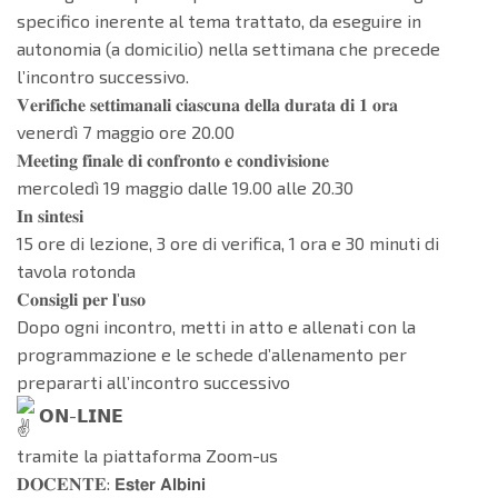
specifico inerente al tema trattato, da eseguire in
autonomia (a domicilio) nella settimana che precede
l’incontro successivo.
𝐕𝐞𝐫𝐢𝐟𝐢𝐜𝐡𝐞 𝐬𝐞𝐭𝐭𝐢𝐦𝐚𝐧𝐚𝐥𝐢 𝐜𝐢𝐚𝐬𝐜𝐮𝐧𝐚 𝐝𝐞𝐥𝐥𝐚 𝐝𝐮𝐫𝐚𝐭𝐚 𝐝𝐢 𝟏 𝐨𝐫𝐚
venerdì 7 maggio ore 20.00
𝐌𝐞𝐞𝐭𝐢𝐧𝐠 𝐟𝐢𝐧𝐚𝐥𝐞 𝐝𝐢 𝐜𝐨𝐧𝐟𝐫𝐨𝐧𝐭𝐨 𝐞 𝐜𝐨𝐧𝐝𝐢𝐯𝐢𝐬𝐢𝐨𝐧𝐞
mercoledì 19 maggio dalle 19.00 alle 20.30
𝐈𝐧 𝐬𝐢𝐧𝐭𝐞𝐬𝐢
15 ore di lezione, 3 ore di verifica, 1 ora e 30 minuti di
tavola rotonda
𝐂𝐨𝐧𝐬𝐢𝐠𝐥𝐢 𝐩𝐞𝐫 𝐥’𝐮𝐬𝐨
Dopo ogni incontro, metti in atto e allenati con la
programmazione e le schede d’allenamento per
prepararti all’incontro successivo
𝗢𝗡-𝗟𝗜𝗡𝗘
tramite la piattaforma Zoom-us
𝐃𝐎𝐂𝐄𝐍𝐓𝐄: 𝗘𝘀𝘁𝗲𝗿 𝗔𝗹𝗯𝗶𝗻𝗶