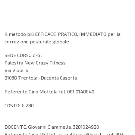
Il metodo più EFFICACE, PRATICO, IMMEDIATO per la
correzione posturale globale
SEDE CORSO c/o :
Palestra New Crazy Fitness
Via Viole, 6
81038 Trentola -Ducenta Caserta
Referente Gino Mottola tel.
081 0148840
COSTO: € 280
DOCENTE: Giovanni Ciaramella, 3281024920
Referente Gino Mottola crazyfitness@live.it – cell.393