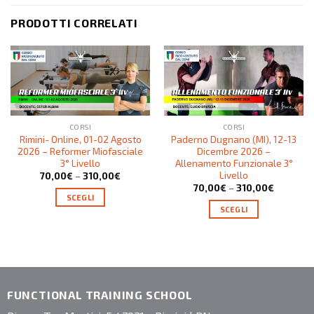
PRODOTTI CORRELATI
CORSI
CORSI
Rimini- Online, 01-02 Agosto
Paderno Dugnano (MI), 12-13
2026 – Reformer Miofasciale
Dicembre 2026 –
3° Livello
Allenamento Funzionale 3°
Livello
70,00
€
–
310,00
€
70,00
€
–
310,00
€
SCEGLI
SCEGLI
FUNCTIONAL TRAINING SCHOOL