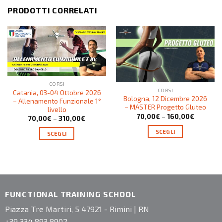
PRODOTTI CORRELATI
CORSI
CORSI
Catania, 03-04 Ottobre 2026
Bologna, 12 Dicembre 2026
– Allenamento Funzionale 1°
– MASTER Progetto Gluteo
livello
70,00
€
–
160,00
€
70,00
€
–
310,00
€
SCEGLI
SCEGLI
FUNCTIONAL TRAINING SCHOOL
Piazza Tre Martiri, 5 47921 - Rimini | RN
+39 334 893 8902