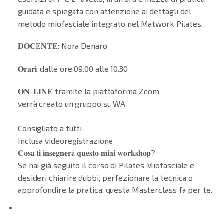
guidata e spiegata con attenzione ai dettagli del
metodo miofasciale integrato nel Matwork Pilates.
𝐃𝐎𝐂𝐄𝐍𝐓𝐄: Nora Denaro
𝐎𝐫𝐚𝐫𝐢: dalle ore 09.00 alle 10.30
𝐎𝐍-𝐋𝐈𝐍𝐄 tramite la piattaforma Zoom
verrà creato un gruppo su WA
Consigliato a tutti
Inclusa videoregistrazione
𝐂𝐨𝐬𝐚 𝐭𝐢 𝐢𝐧𝐬𝐞𝐠𝐧𝐞𝐫𝐚̀ 𝐪𝐮𝐞𝐬𝐭𝐨 𝐦𝐢𝐧𝐢 𝐰𝐨𝐫𝐤𝐬𝐡𝐨𝐩?
Se hai già seguito il corso di Pilates Miofasciale e
desideri chiarire dubbi, perfezionare la tecnica o
approfondire la pratica, questa Masterclass fa per te.