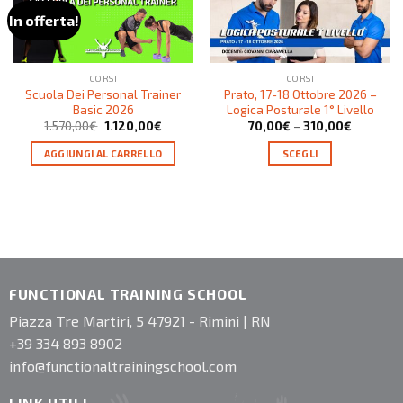
In offerta!
CORSI
CORSI
Scuola Dei Personal Trainer
Prato, 17-18 Ottobre 2026 –
Basic 2026
Logica Posturale 1° Livello
1.570,00
€
1.120,00
€
70,00
€
–
310,00
€
AGGIUNGI AL CARRELLO
SCEGLI
FUNCTIONAL TRAINING SCHOOL
Piazza Tre Martiri, 5 47921 - Rimini | RN
+39 334 893 8902
info@functionaltrainingschool.com
LINK UTILI