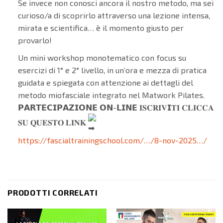
Se invece non conosci ancora il nostro metodo, ma sei
curioso/a di scoprirlo attraverso una lezione intensa,
mirata e scientifica… è il momento giusto per
provarlo!
Un mini workshop monotematico con focus su
esercizi di 1° e 2° livello, in un’ora e mezza di pratica
guidata e spiegata con attenzione ai dettagli del
metodo miofasciale integrato nel Matwork Pilates.
𝗣𝗔𝗥𝗧𝗘𝗖𝗜𝗣𝗔𝗭𝗜𝗢𝗡𝗘 𝗢𝗡-𝗟𝗜𝗡𝗘 𝐈𝐒𝐂𝐑𝐈𝐕𝗜𝐓𝐈 𝐂𝐋𝐈𝐂𝐂𝐀
𝐒𝐔 𝐐𝐔𝐄𝐒𝐓𝐎 𝐋𝐈𝐍𝐊
https://fascialtrainingschool.com/…/8-nov-2025…/
PRODOTTI CORRELATI