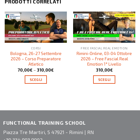
PRODOTTI CORRELATI
CORSI
FREE FASCIAL REAL EMOTION
Bologna, 26-27 Settembre
Rimini-Online, 03-04 Ottobre
2026 – Corso Preparatore
2026 – Free Fascial Real
Atletico
Emotion 1° Livello
70,00
€
–
310,00
€
310,00
€
SCEGLI
SCEGLI
FUNCTIONAL TRAINING SCHOOL
Piazza Tre Martiri, 5 47921 - Rimini | RN
+39 334 893 8902