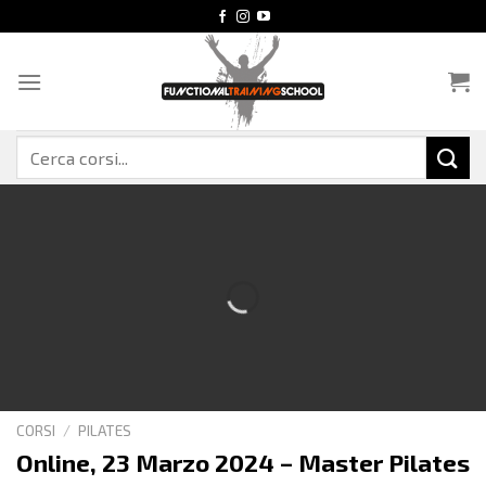
Salta
ai
contenuti
Cerca:
CORSI
/
PILATES
Online, 23 Marzo 2024 – Master Pilates