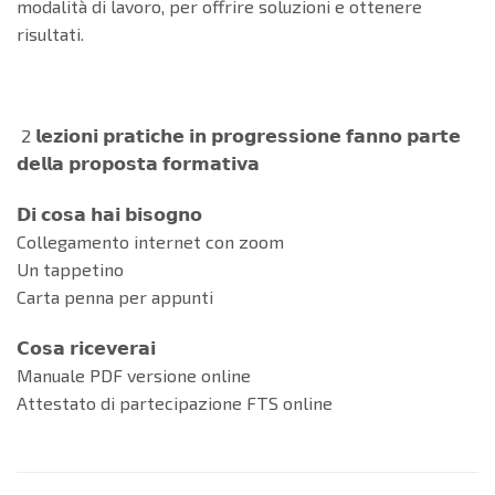
modalità di lavoro, per offrire soluzioni e ottenere
risultati.
2 𝗹𝗲𝘇𝗶𝗼𝗻𝗶 𝗽𝗿𝗮𝘁𝗶𝗰𝗵𝗲 𝗶𝗻 𝗽𝗿𝗼𝗴𝗿𝗲𝘀𝘀𝗶𝗼𝗻𝗲 𝗳𝗮𝗻𝗻𝗼 𝗽𝗮𝗿𝘁𝗲
𝗱𝗲𝗹𝗹𝗮 𝗽𝗿𝗼𝗽𝗼𝘀𝘁𝗮 𝗳𝗼𝗿𝗺𝗮𝘁𝗶𝘃𝗮
𝗗𝗶 𝗰𝗼𝘀𝗮 𝗵𝗮𝗶 𝗯𝗶𝘀𝗼𝗴𝗻𝗼
Collegamento internet con zoom
Un tappetino
Carta penna per appunti
𝗖𝗼𝘀𝗮 𝗿𝗶𝗰𝗲𝘃𝗲𝗿𝗮𝗶
Manuale PDF versione online
Attestato di partecipazione FTS online