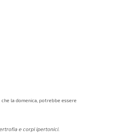
to che la domenica, potrebbe essere
𝘵𝘳𝘰𝘧𝘪𝘢 𝘦 𝘤𝘰𝘳𝘱𝘪 𝘪𝘱𝘦𝘳𝘵𝘰𝘯𝘪𝘤𝘪.