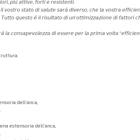
, 𝘱𝘪𝘶̀ 𝘢𝘵𝘵𝘪𝘷𝘦, 𝘧𝘰𝘳𝘵𝘪 𝘦 𝘳𝘦𝘴𝘪𝘴𝘵𝘦𝘯𝘵𝘪.
𝘷𝘰𝘴𝘵𝘳𝘰 𝘴𝘵𝘢𝘵𝘰 𝘥𝘪 𝘴𝘢𝘭𝘶𝘵𝘦 𝘴𝘢𝘳𝘢̀ 𝘥𝘪𝘷𝘦𝘳𝘴𝘰, 𝘤𝘩𝘦 𝘭𝘢 𝘷𝘰𝘴𝘵𝘳𝘢 𝘦𝘧𝘧𝘪𝘤𝘪𝘦𝘯
𝘛𝘶𝘵𝘵𝘰 𝘲𝘶𝘦𝘴𝘵𝘰 𝘦̀ 𝘪𝘭 𝘳𝘪𝘴𝘶𝘭𝘵𝘢𝘵𝘰 𝘥𝘪 𝘶𝘯’𝘰𝘵𝘵𝘪𝘮𝘪𝘻𝘻𝘢𝘻𝘪𝘰𝘯𝘦 𝘥𝘪 𝘧𝘢𝘵𝘵𝘰𝘳𝘪
𝘳𝘢̀ 𝘭𝘢 𝘤𝘰𝘯𝘴𝘢𝘱𝘦𝘷𝘰𝘭𝘦𝘻𝘻𝘢 𝘥𝘪 𝘦𝘴𝘴𝘦𝘳𝘦 𝘱𝘦𝘳 𝘭𝘢 𝘱𝘳𝘪𝘮𝘢 𝘷𝘰𝘭𝘵𝘢 “𝘦𝘧𝘧𝘪𝘤𝘪𝘦𝘯𝘵
truttura.
nsoria dell’anca,
.
ena estensoria dell’anca,
.