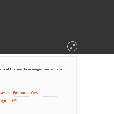
on è attualmente in magazzino e non è
namento Funzionale
,
Corsi
ugnano (MI)