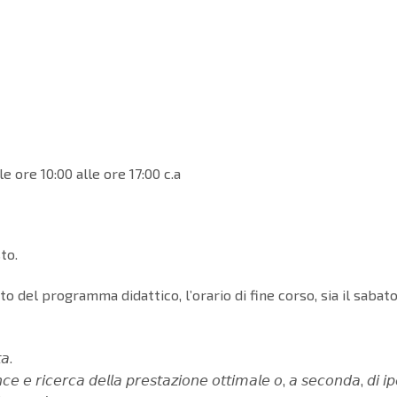
dalle ore 10:00 alle ore 17:00 c.a
to.
 del programma didattico, l’orario di fine corso, sia il saba
𝘢.
𝘤𝘦 𝘦 𝘳𝘪𝘤𝘦𝘳𝘤𝘢 𝘥𝘦𝘭𝘭𝘢 𝘱𝘳𝘦𝘴𝘵𝘢𝘻𝘪𝘰𝘯𝘦 𝘰𝘵𝘵𝘪𝘮𝘢𝘭𝘦 𝘰, 𝘢 𝘴𝘦𝘤𝘰𝘯𝘥𝘢, 𝘥𝘪 𝘪𝘱𝘦