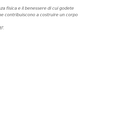
𝘻𝘢 𝘧𝘪𝘴𝘪𝘤𝘢 𝘦 𝘪𝘭 𝘣𝘦𝘯𝘦𝘴𝘴𝘦𝘳𝘦 𝘥𝘪 𝘤𝘶𝘪 𝘨𝘰𝘥𝘦𝘵𝘦
 𝘤𝘩𝘦 𝘤𝘰𝘯𝘵𝘳𝘪𝘣𝘶𝘪𝘴𝘤𝘰𝘯𝘰 𝘢 𝘤𝘰𝘴𝘵𝘳𝘶𝘪𝘳𝘦 𝘶𝘯 𝘤𝘰𝘳𝘱𝘰
𝘪”.