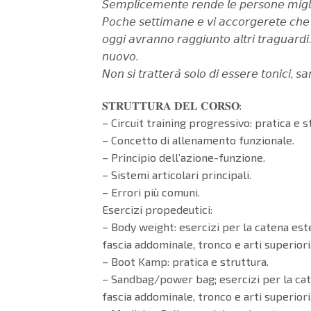
𝘚𝘦𝘮𝘱𝘭𝘪𝘤𝘦𝘮𝘦𝘯𝘵𝘦 𝘳𝘦𝘯𝘥𝘦 𝘭𝘦 𝘱𝘦𝘳𝘴𝘰𝘯𝘦 𝘮𝘪𝘨𝘭𝘪𝘰𝘳𝘪
𝘗𝘰𝘤𝘩𝘦 𝘴𝘦𝘵𝘵𝘪𝘮𝘢𝘯𝘦 𝘦 𝘷𝘪 𝘢𝘤𝘤𝘰𝘳𝘨𝘦𝘳𝘦𝘵𝘦 𝘤𝘩𝘦 𝘪𝘭 
𝘰𝘨𝘨𝘪 𝘢𝘷𝘳𝘢𝘯𝘯𝘰 𝘳𝘢𝘨𝘨𝘪𝘶𝘯𝘵𝘰 𝘢𝘭𝘵𝘳𝘪 𝘵𝘳𝘢𝘨𝘶𝘢𝘳𝘥𝘪. 
𝘯𝘶𝘰𝘷𝘰.
𝘕𝘰𝘯 𝘴𝘪 𝘵𝘳𝘢𝘵𝘵𝘦𝘳𝘢̀ 𝘴𝘰𝘭𝘰 𝘥𝘪 𝘦𝘴𝘴𝘦𝘳𝘦 𝘵𝘰𝘯𝘪𝘤𝘪, 𝘴
𝐒𝐓𝐑𝐔𝐓𝐓𝐔𝐑𝐀 𝐃𝐄𝐋 𝐂𝐎𝐑𝐒𝐎:
– Circuit training progressivo: pratica e s
– Concetto di allenamento funzionale.
– Principio dell’azione-funzione.
– Sistemi articolari principali.
– Errori più comuni.
Esercizi propedeutici:
– Body weight: esercizi per la catena este
fascia addominale, tronco e arti superiori
– Boot Kamp: pratica e struttura.
– Sandbag/power bag; esercizi per la cat
fascia addominale, tronco e arti superiori