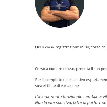
𝐎𝐫𝐚𝐫𝐢 𝐜𝐨𝐫𝐬𝐨: registrazione 09.30; corso 
Corso a numero chiuso, prenota il tuo pos
Per il completo ed esaustivo espletamento
suscettibile di variazione.
𝘓’𝘢𝘭𝘭𝘦𝘯𝘢𝘮𝘦𝘯𝘵𝘰 𝘧𝘶𝘯𝘻𝘪𝘰𝘯𝘢𝘭𝘦 𝘤𝘢𝘮𝘣𝘪𝘢 𝘭𝘢 𝘷𝘪
𝘕𝘰𝘯 𝘭𝘢 𝘷𝘪𝘵𝘢 𝘴𝘱𝘰𝘳𝘵𝘪𝘷𝘢, 𝘧𝘢𝘵𝘵𝘢 𝘥𝘪 𝘱𝘦𝘳𝘧𝘰𝘳𝘮𝘢𝘯