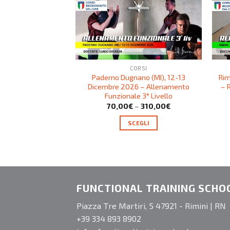
CORSI
Paderno Dugnano (MI), 12-13
Rim
Dicembre 2026 – Allenamento
– 
Funzionale 3° Livello
70,00
€
–
310,00
€
SCEGLI
FUNCTIONAL TRAINING SCHO
Piazza Tre Martiri, 5 47921 - Rimini | RN
+39 334 893 8902