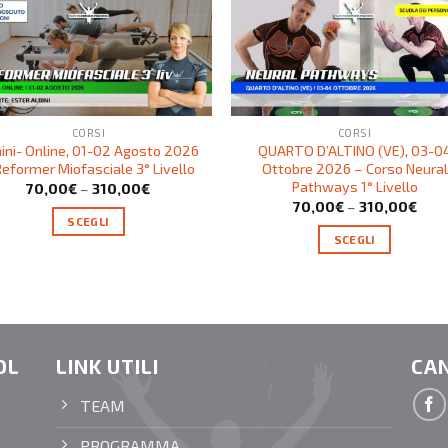
CORSI
CORSI
ini- Online, 01-02 Agosto 2026
QUARTO D’ALTINO (VE), 03-0
Reformer Miofasciale 3° Livello
Ottobre 2026 – Corso Neural
Pathways 1° Livello
70,00
€
–
310,00
€
70,00
€
–
310,00
€
SCEGLI
SCEGLI
OL
LINK UTILI
CAN
TEAM
PROGRAMMA