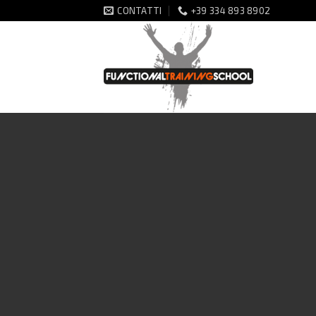
Salta
CONTATTI
+39 334 893 8902
ai
contenuti