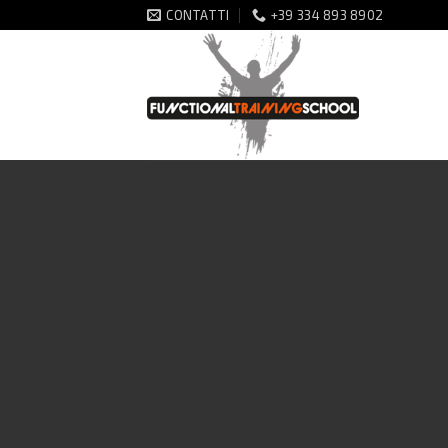
Salta
CONTATTI
+39 334 893 8902
ai
contenuti