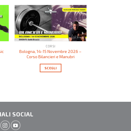
CORSI
COR
sic
Bologna, 14-15 Novembre 2026 –
Catania, 03-04 
Corso Bilancieri e Manubri
Allenamento Funzi
70,00
€
–
SCEGLI
SCEG
ALI SOCIAL