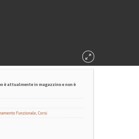
on è attualmente in magazzino e non è
namento Funzionale
,
Corsi