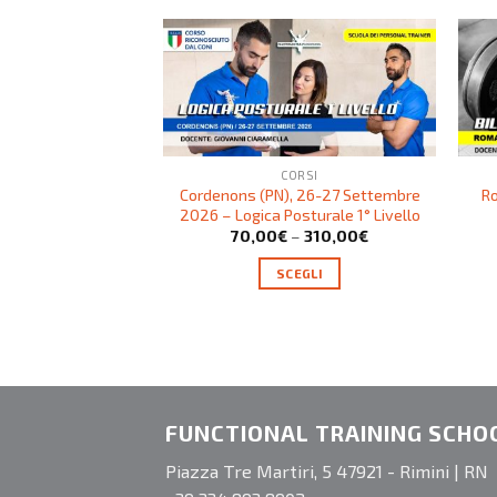
CORSI
Cordenons (PN), 26-27 Settembre
R
2026 – Logica Posturale 1° Livello
70,00
€
–
310,00
€
SCEGLI
FUNCTIONAL TRAINING SCHO
Piazza Tre Martiri, 5 47921 - Rimini | RN