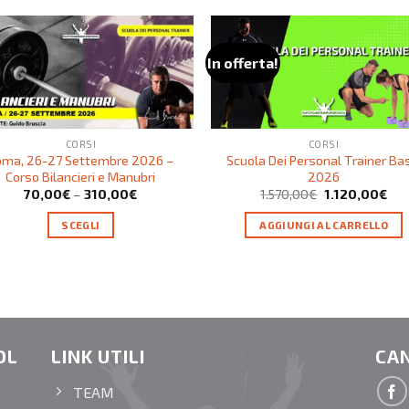
In offerta!
CORSI
CORSI
oma, 26-27 Settembre 2026 –
Scuola Dei Personal Trainer Ba
Corso Bilancieri e Manubri
2026
70,00
€
–
310,00
€
1.570,00
€
1.120,00
€
SCEGLI
AGGIUNGI AL CARRELLO
OL
LINK UTILI
CAN
TEAM