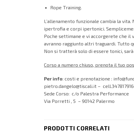
Rope Training.
L’allenamento funzionale cambia la vita. N
ipertrofia e corpi ipertonici. Semplicemen
Poche settimane e vi accorgerete che il vo
avranno raggiunto altri traguardi. Tutto q
Non si tratterà solo di essere tonici, sa
Corso a numero chiuso, prenota il tuo pos
Per info
: costi e prenotazione : info@fu
pietro.dangelo@tiscali.it – cell.347817
Sede Corso: c/o Palestra Performance
Via Porretti , 5 – 90142 Palermo
PRODOTTI CORRELATI