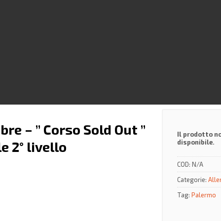
re – ” Corso Sold Out ”
Il prodotto n
disponibile.
 2° livello
COD:
N/A
Categorie:
Alle
Tag:
Palermo