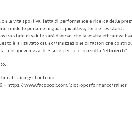
on la vita sportiva, fatta di performance e ricerca della pres
te rende le persone migliori, più attive, forti e resistenti.
stro stato di salute sarà diverso, che la vostra efficienza fisi
uesto è il risultato di un’ottimizzazione di fattori che contri
rà la consapevolezza di essere per la prima volta
“efficienti”
.
to.
nctionaltrainingschool.com
9166 – https://www.facebook.com/pietroperformancetrainer