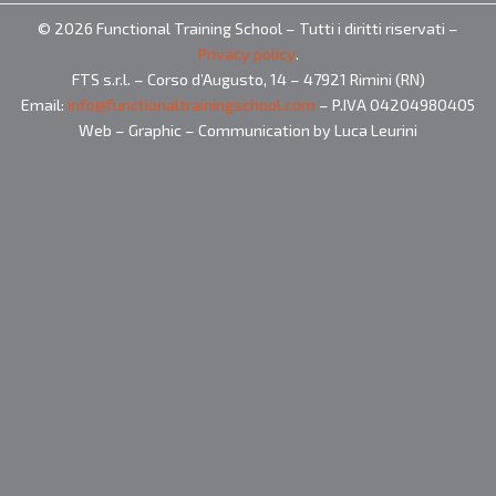
© 2026 Functional Training School – Tutti i diritti riservati –
Privacy policy
.
FTS s.r.l. – Corso d’Augusto, 14 – 47921 Rimini (RN)
Email:
info@functionaltrainingschool.com
– P.IVA 04204980405
Web – Graphic – Communication by Luca Leurini