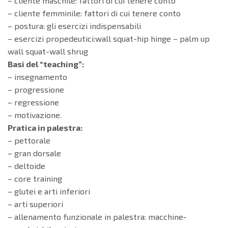
– cliente maschile: fattori di cui tenere conto
– cliente femminile: fattori di cui tenere conto
– postura: gli esercizi indispensabili
– esercizi propedeutici:wall squat-hip hinge – palm up
wall squat-wall shrug
Basi del “teaching”:
– insegnamento
– progressione
– regressione
– motivazione.
Pratica in palestra:
– pettorale
– gran dorsale
– deltoide
– core training
– glutei e arti inferiori
– arti superiori
– allenamento funzionale in palestra: macchine-