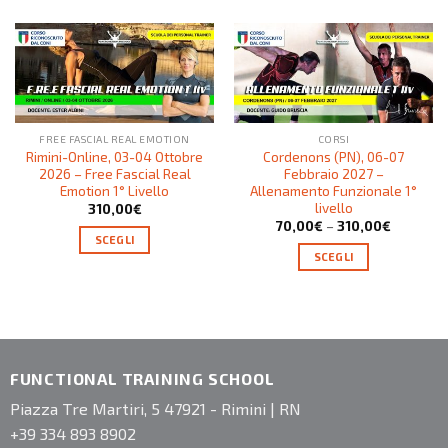
FREE FASCIAL REAL EMOTION
CORSI
Rimini-Online, 03-04 Ottobre
Cordenons (PN), 06-07
2026 – Free Fascial Real
Febbraio 2027 –
Emotion 1° Livello
Allenamento Funzionale 1°
livello
310,00
€
70,00
€
–
310,00
€
SCEGLI
SCEGLI
FUNCTIONAL TRAINING SCHOOL
Piazza Tre Martiri, 5 47921 - Rimini | RN
+39 334 893 8902