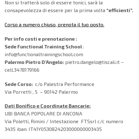
Non si tratterà solo di essere tonici, sarà la
consapevolezza di essere per la prima volta
“efficienti”.
Corso a numero chiuso, prenota il tuo posto.
Per info costi e prenotazione :
Sede Functional Training School
:
info@functionaltrainingschool.com
Palermo Pietro D’Angelo:
pietro.dangelo@tiscali.it –
cell.3478179166
Sede Corso:
c/o Palestra Performance
Via Porretti , 5 – 90142 Palermo
Dati Bonifico e Coordinate Bancarie:
UBI BANCA POPOLARE DI ANCONA
Via Poletti, Rimini / Intestazione FTSsrl c/c numero
3435 iban: IT41Y0530824203000000003435