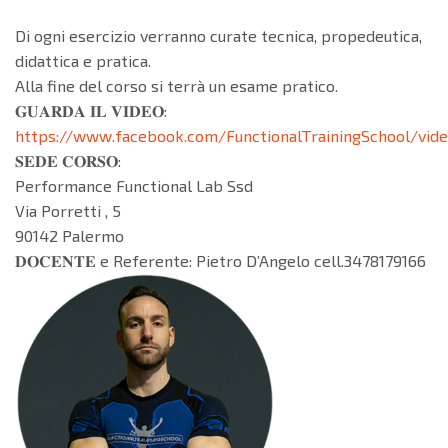
Di ogni esercizio verranno curate tecnica, propedeutica,
didattica e pratica.
Alla fine del corso si terrà un esame pratico.
𝐆𝐔𝐀𝐑𝐃𝐀 𝐈𝐋 𝐕𝐈𝐃𝐄𝐎:
https://www.facebook.com/FunctionalTrainingSchool/vid
𝐒𝐄𝐃𝐄 𝐂𝐎𝐑𝐒𝐎:
Performance Functional Lab Ssd
Via Porretti , 5
90142 Palermo
𝐃𝐎𝐂𝐄𝐍𝐓𝐄 e Referente: Pietro D’Angelo cell.3478179166