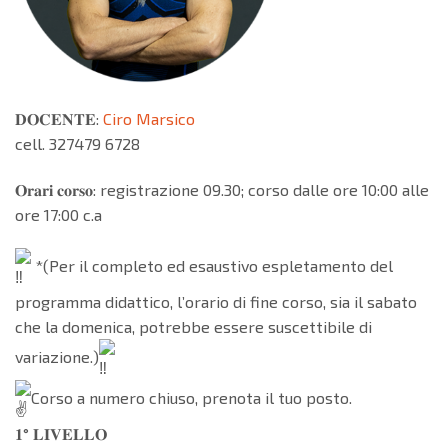
𝐃𝐎𝐂𝐄𝐍𝐓𝐄:
Ciro Marsico
cell. 327479 6728
𝐎𝐫𝐚𝐫𝐢 𝐜𝐨𝐫𝐬𝐨: registrazione 09.30; corso dalle ore 10:00 alle
ore 17:00 c.a
*(Per il completo ed esaustivo espletamento del
programma didattico, l’orario di fine corso, sia il sabato
che la domenica, potrebbe essere suscettibile di
variazione.)
Corso a numero chiuso, prenota il tuo posto.
𝟏° 𝐋𝐈𝐕𝐄𝐋𝐋𝐎