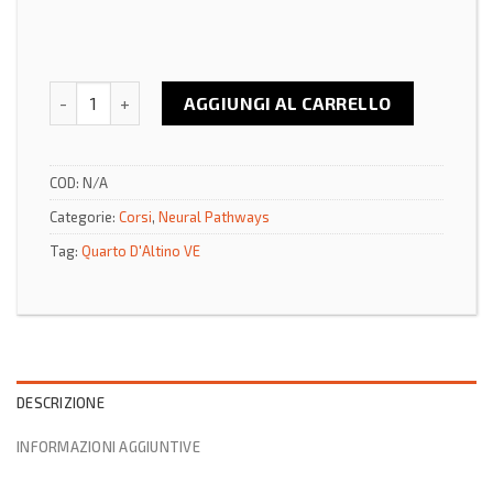
QUARTO D’ALTINO (VE), 03-04 Ottobre 2026 - Corso Neura
AGGIUNGI AL CARRELLO
COD:
N/A
Categorie:
Corsi
,
Neural Pathways
Tag:
Quarto D'Altino VE
DESCRIZIONE
INFORMAZIONI AGGIUNTIVE