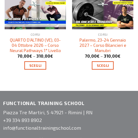
CORSI
CORSI
QUARTO D’ALTINO (VE), 03-
Palermo, 23-24 Gennaio
04 Ottobre 2026 – Corso
2027 – Corso Bilancieri e
Neural Pathways 1° Livello
Manubri
70,00
€
–
310,00
€
70,00
€
–
310,00
€
SCEGLI
SCEGLI
FUNCTIONAL TRAINING SCHOOL
Piazza Tre Martiri, 5 47921 - Rimini | RN
+39 334 893 8902
info@functionaltrainingschool.com