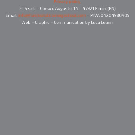
Privacy policy
.
FTS s.r.l. – Corso d’Augusto, 14 – 47921 Rimini (RN)
Email:
info@functionaltrainingschool.com
– P.IVA 04204980405
Web – Graphic – Communication by Luca Leurini