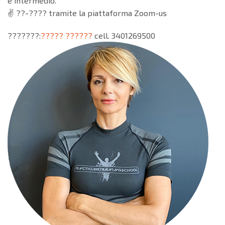
e intermedio.
✌️ ??-???? tramite la piattaforma Zoom-us
???????:
????? ??????
cell. 3401269500