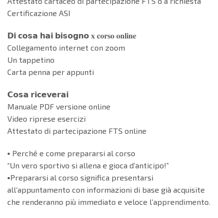
Attestato cartaceo di partecipazione FTS o a richiesta
Certificazione ASI
𝗗𝗶 𝗰𝗼𝘀𝗮 𝗵𝗮𝗶 𝗯𝗶𝘀𝗼𝗴𝗻𝗼 𝐱 𝐜𝐨𝐫𝐬𝐨 𝐨𝐧𝐥𝐢𝐧𝐞
Collegamento internet con zoom
Un tappetino
Carta penna per appunti
𝗖𝗼𝘀𝗮 𝗿𝗶𝗰𝗲𝘃𝗲𝗿𝗮𝗶
Manuale PDF versione online
Video riprese esercizi
Attestato di partecipazione FTS online
▪️ Perché e come prepararsi al corso
“Un vero sportivo si allena e gioca d’anticipo!”
▪️Prepararsi al corso significa presentarsi
all’appuntamento con informazioni di base già acquisite
che renderanno più immediato e veloce l’apprendimento.