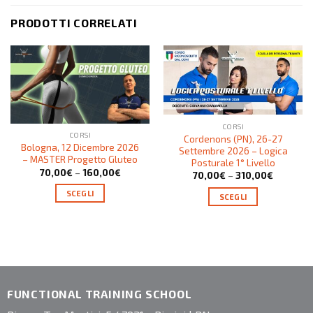
PRODOTTI CORRELATI
CORSI
CORSI
Cordenons (PN), 26-27
Bologna, 12 Dicembre 2026
Settembre 2026 – Logica
– MASTER Progetto Gluteo
Posturale 1° Livello
70,00
€
–
160,00
€
70,00
€
–
310,00
€
SCEGLI
SCEGLI
FUNCTIONAL TRAINING SCHOOL