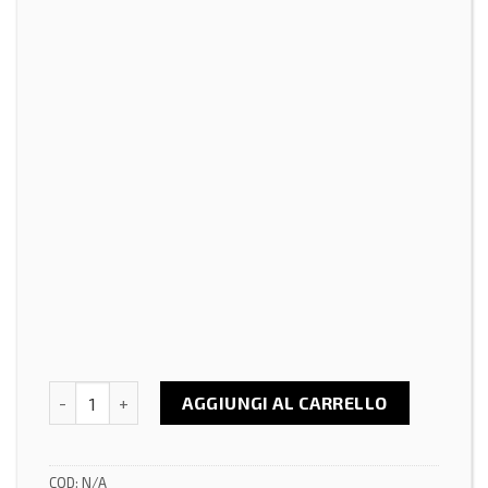
Trentola Ducenta (CE), 05-06 Dicembre 2026 - Corso Pre
AGGIUNGI AL CARRELLO
COD:
N/A