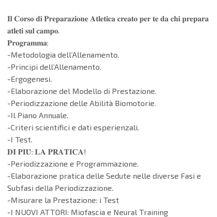
𝐈𝐥 𝐂𝐨𝐫𝐬𝐨 𝐝𝐢 𝐏𝐫𝐞𝐩𝐚𝐫𝐚𝐳𝐢𝐨𝐧𝐞 𝐀𝐭𝐥𝐞𝐭𝐢𝐜𝐚 𝐜𝐫𝐞𝐚𝐭𝐨 𝐩𝐞𝐫 𝐭𝐞 𝐝𝐚 𝐜𝐡𝐢 𝐩𝐫𝐞𝐩𝐚𝐫𝐚
𝐚𝐭𝐥𝐞𝐭𝐢 𝐬𝐮𝐥 𝐜𝐚𝐦𝐩𝐨.
𝐏𝐫𝐨𝐠𝐫𝐚𝐦𝐦𝐚:
-Metodologia dell’Allenamento.
-Principi dell’Allenamento.
-Ergogenesi.
-Elaborazione del Modello di Prestazione.
-Periodizzazione delle Abilità Biomotorie.
-Il Piano Annuale.
-Criteri scientifici e dati esperienzali.
-I Test.
𝐃𝐈 𝐏𝐈𝐔̀: 𝐋𝐀 𝐏𝐑𝐀𝐓𝐈𝐂𝐀!
-Periodizzazione e Programmazione.
-Elaborazione pratica delle Sedute nelle diverse Fasi e
Subfasi della Periodizzazione.
-Misurare la Prestazione: i Test
-I NUOVI ATTORI: Miofascia e Neural Training