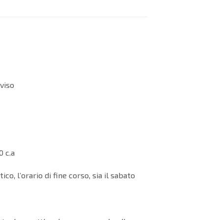
viso
0 c.a
, l’orario di fine corso, sia il sabato