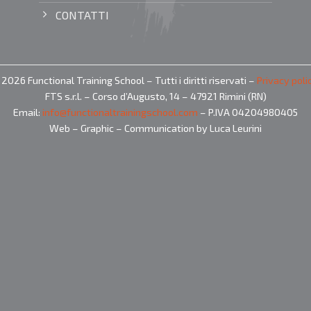
CONTATTI
2026 Functional Training School – Tutti i diritti riservati –
Privacy poli
FTS s.r.l. – Corso d’Augusto, 14 – 47921 Rimini (RN)
Email:
info@functionaltrainingschool.com
– P.IVA 04204980405
Web – Graphic – Communication by Luca Leurini