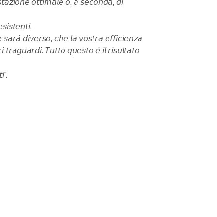
𝘴𝘵𝘢𝘻𝘪𝘰𝘯𝘦 𝘰𝘵𝘵𝘪𝘮𝘢𝘭𝘦 𝘰, 𝘢 𝘴𝘦𝘤𝘰𝘯𝘥𝘢, 𝘥𝘪
𝘴𝘪𝘴𝘵𝘦𝘯𝘵𝘪.
 𝘴𝘢𝘳𝘢̀ 𝘥𝘪𝘷𝘦𝘳𝘴𝘰, 𝘤𝘩𝘦 𝘭𝘢 𝘷𝘰𝘴𝘵𝘳𝘢 𝘦𝘧𝘧𝘪𝘤𝘪𝘦𝘯𝘻𝘢
 𝘵𝘳𝘢𝘨𝘶𝘢𝘳𝘥𝘪. 𝘛𝘶𝘵𝘵𝘰 𝘲𝘶𝘦𝘴𝘵𝘰 𝘦̀ 𝘪𝘭 𝘳𝘪𝘴𝘶𝘭𝘵𝘢𝘵𝘰
𝘪”.