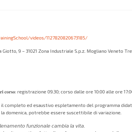
ainingSchool/videos/1127820820673185/
 Giotto, 9 – 31021 Zona Industriale S.p.z. Mogliano Veneto Tre
𝐚𝐫𝐢 𝐜𝐨𝐫𝐬𝐨: registrazione 09.30; corso dalle ore 10:00 alle ore 17:0
 il completo ed esaustivo espletamento del programma didattico
 la domenica, potrebbe essere suscettibile di variazione.
𝘭𝘦𝘯𝘢𝘮𝘦𝘯𝘵𝘰 𝘧𝘶𝘯𝘻𝘪𝘰𝘯𝘢𝘭𝘦 𝘤𝘢𝘮𝘣𝘪𝘢 𝘭𝘢 𝘷𝘪𝘵𝘢.