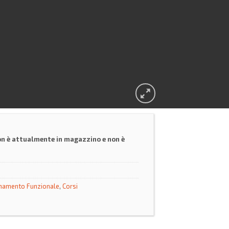
on è attualmente in magazzino e non è
namento Funzionale
,
Corsi