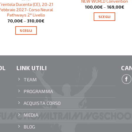
NEW WORLD Convention
Trentola Ducenta (CE), 20-21
100,00
€
–
169,00
€
Febbraio 2027- Corso Neural
Pathways 2° Livello
SCEGLI
70,00
€
–
310,00
€
SCEGLI
OL
LINK UTILI
CAN
TEAM
PROGRAMMA
ACQUISTA CORSO
MEDIA
BLOG