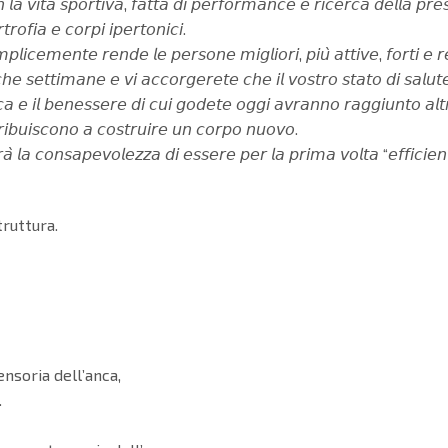
 𝘭𝘢 𝘷𝘪𝘵𝘢 𝘴𝘱𝘰𝘳𝘵𝘪𝘷𝘢, 𝘧𝘢𝘵𝘵𝘢 𝘥𝘪 𝘱𝘦𝘳𝘧𝘰𝘳𝘮𝘢𝘯𝘤𝘦 𝘦 𝘳𝘪𝘤𝘦𝘳𝘤𝘢 𝘥𝘦𝘭𝘭𝘢 𝘱𝘳𝘦
𝘵𝘳𝘰𝘧𝘪𝘢 𝘦 𝘤𝘰𝘳𝘱𝘪 𝘪𝘱𝘦𝘳𝘵𝘰𝘯𝘪𝘤𝘪.
𝘱𝘭𝘪𝘤𝘦𝘮𝘦𝘯𝘵𝘦 𝘳𝘦𝘯𝘥𝘦 𝘭𝘦 𝘱𝘦𝘳𝘴𝘰𝘯𝘦 𝘮𝘪𝘨𝘭𝘪𝘰𝘳𝘪, 𝘱𝘪𝘶̀ 𝘢𝘵𝘵𝘪𝘷𝘦, 𝘧𝘰𝘳𝘵𝘪 𝘦 𝘳𝘦
𝘩𝘦 𝘴𝘦𝘵𝘵𝘪𝘮𝘢𝘯𝘦 𝘦 𝘷𝘪 𝘢𝘤𝘤𝘰𝘳𝘨𝘦𝘳𝘦𝘵𝘦 𝘤𝘩𝘦 𝘪𝘭 𝘷𝘰𝘴𝘵𝘳𝘰 𝘴𝘵𝘢𝘵𝘰 𝘥𝘪 𝘴𝘢𝘭𝘶𝘵𝘦
𝘪𝘤𝘢 𝘦 𝘪𝘭 𝘣𝘦𝘯𝘦𝘴𝘴𝘦𝘳𝘦 𝘥𝘪 𝘤𝘶𝘪 𝘨𝘰𝘥𝘦𝘵𝘦 𝘰𝘨𝘨𝘪 𝘢𝘷𝘳𝘢𝘯𝘯𝘰 𝘳𝘢𝘨𝘨𝘪𝘶𝘯𝘵𝘰 𝘢𝘭𝘵𝘳𝘪
𝘵𝘳𝘪𝘣𝘶𝘪𝘴𝘤𝘰𝘯𝘰 𝘢 𝘤𝘰𝘴𝘵𝘳𝘶𝘪𝘳𝘦 𝘶𝘯 𝘤𝘰𝘳𝘱𝘰 𝘯𝘶𝘰𝘷𝘰.
𝘳𝘢̀ 𝘭𝘢 𝘤𝘰𝘯𝘴𝘢𝘱𝘦𝘷𝘰𝘭𝘦𝘻𝘻𝘢 𝘥𝘪 𝘦𝘴𝘴𝘦𝘳𝘦 𝘱𝘦𝘳 𝘭𝘢 𝘱𝘳𝘪𝘮𝘢 𝘷𝘰𝘭𝘵𝘢 “𝘦𝘧𝘧𝘪𝘤𝘪𝘦𝘯𝘵
truttura.
nsoria dell’anca,
.