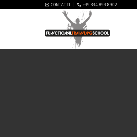
Salta
CONTATTI
+39 334 893 8902
ai
contenuti