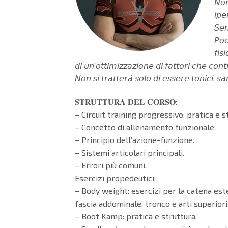
𝘕𝘰𝘯
𝘪𝘱𝘦
𝘚𝘦𝘮
𝘗𝘰𝘤
𝘧𝘪𝘴
𝘥𝘪 𝘶𝘯’𝘰𝘵𝘵𝘪𝘮𝘪𝘻𝘻𝘢𝘻𝘪𝘰𝘯𝘦 𝘥𝘪 𝘧𝘢𝘵𝘵𝘰𝘳𝘪 𝘤𝘩𝘦 𝘤𝘰𝘯
𝘕𝘰𝘯 𝘴𝘪 𝘵𝘳𝘢𝘵𝘵𝘦𝘳𝘢̀ 𝘴𝘰𝘭𝘰 𝘥𝘪 𝘦𝘴𝘴𝘦𝘳𝘦 𝘵𝘰𝘯𝘪𝘤𝘪, 𝘴
𝐒𝐓𝐑𝐔𝐓𝐓𝐔𝐑𝐀 𝐃𝐄𝐋 𝐂𝐎𝐑𝐒𝐎:
– Circuit training progressivo: pratica e s
– Concetto di allenamento funzionale.
– Principio dell’azione-funzione.
– Sistemi articolari principali.
– Errori più comuni.
Esercizi propedeutici:
– Body weight: esercizi per la catena este
fascia addominale, tronco e arti superiori
– Boot Kamp: pratica e struttura.