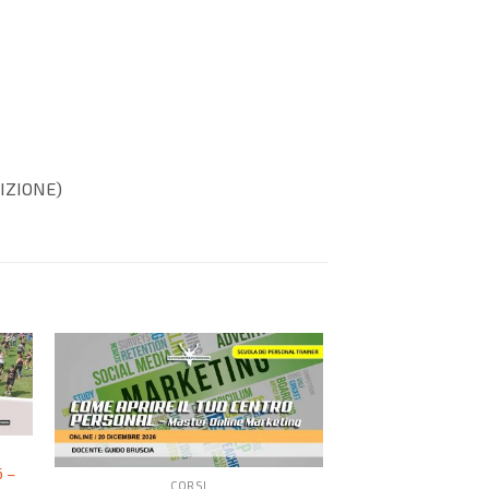
RIZIONE)
6 –
CORSI
COR