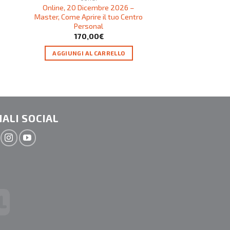
Online, 20 Dicembre 2026 –
Palermo, 10-11 
Master, Come Aprire il tuo Centro
Allenamento Funzi
Personal
70,00
€
–
170,00
€
SCEG
AGGIUNGI AL CARRELLO
ALI SOCIAL