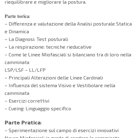
riequilibrare e migliorare la postura.
𝐏𝐚𝐫𝐭𝐞 𝐭𝐨𝐫𝐢𝐜𝐚:
– Differenza e valutazione della Analisi posturale Statica
e Dinamica
– La Diagnosi: Test posturali
– La respirazione: tecniche rieducative
– Come le Linee Miofasciali si bilanciano tra di loro nella
camminata
LSP/LSF – LL/LFP
– Principali Alterazioni delle Linee Cardinali
– Influenza del sistema Visivo e Vestibolare nella
camminata
– Esercizi correttivi
– Cueing: Linguaggio specifico
𝗣𝗮𝗿𝘁𝗲 𝗣𝗿𝗮𝘁𝗶𝗰𝗮:
– Sperimentazione sul campo di esercizi innovativi
Neuro Miofasciali in grado di rendere la camminata