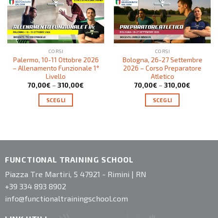
CORSI
CORSI
Palermo, 10-11 Ottobre 2026
Bologna, 26-27 Settembre
– Allenamento Funzionale 1°
2026 – Corso Preparatore
Livello
Atletico
70,00
€
–
310,00
€
70,00
€
–
310,00
€
SCEGLI
SCEGLI
FUNCTIONAL TRAINING SCHOOL
Piazza Tre Martiri, 5 47921 - Rimini | RN
+39 334 893 8902
info@functionaltrainingschool.com