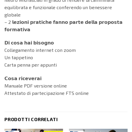
equilibrata e funzionale conferendo un benessere
globale
– 2 𝗹𝗲𝘇𝗶𝗼𝗻𝗶 𝗽𝗿𝗮𝘁𝗶𝗰𝗵𝗲 𝗳𝗮𝗻𝗻𝗼 𝗽𝗮𝗿𝘁𝗲 𝗱𝗲𝗹𝗹𝗮 𝗽𝗿𝗼𝗽𝗼𝘀𝘁𝗮
𝗳𝗼𝗿𝗺𝗮𝘁𝗶𝘃𝗮
𝗗𝗶 𝗰𝗼𝘀𝗮 𝗵𝗮𝗶 𝗯𝗶𝘀𝗼𝗴𝗻𝗼
Collegamento internet con zoom
Un tappetino
Carta penna per appunti
𝗖𝗼𝘀𝗮 𝗿𝗶𝗰𝗲𝘃𝗲𝗿𝗮𝗶
Manuale PDF versione online
Attestato di partecipazione FTS online
PRODOTTI CORRELATI