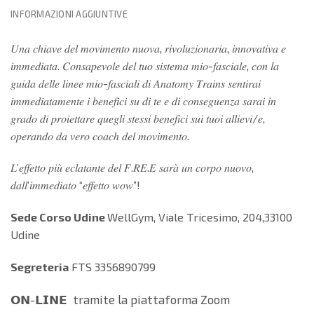
INFORMAZIONI AGGIUNTIVE
𝑈𝑛𝑎 𝑐ℎ𝑖𝑎𝑣𝑒 𝑑𝑒𝑙 𝑚𝑜𝑣𝑖𝑚𝑒𝑛𝑡𝑜 𝑛𝑢𝑜𝑣𝑎, 𝑟𝑖𝑣𝑜𝑙𝑢𝑧𝑖𝑜𝑛𝑎𝑟𝑖𝑎, 𝑖𝑛𝑛𝑜𝑣𝑎𝑡𝑖𝑣𝑎 𝑒
𝑖𝑚𝑚𝑒𝑑𝑖𝑎𝑡𝑎. 𝐶𝑜𝑛𝑠𝑎𝑝𝑒𝑣𝑜𝑙𝑒 𝑑𝑒𝑙 𝑡𝑢𝑜 𝑠𝑖𝑠𝑡𝑒𝑚𝑎 𝑚𝑖𝑜-𝑓𝑎𝑠𝑐𝑖𝑎𝑙𝑒, 𝑐𝑜𝑛 𝑙𝑎
𝑔𝑢𝑖𝑑𝑎 𝑑𝑒𝑙𝑙𝑒 𝑙𝑖𝑛𝑒𝑒 𝑚𝑖𝑜-𝑓𝑎𝑠𝑐𝑖𝑎𝑙𝑖 𝑑𝑖 𝐴𝑛𝑎𝑡𝑜𝑚𝑦 𝑇𝑟𝑎𝑖𝑛𝑠 𝑠𝑒𝑛𝑡𝑖𝑟𝑎𝑖
𝑖𝑚𝑚𝑒𝑑𝑖𝑎𝑡𝑎𝑚𝑒𝑛𝑡𝑒 𝑖 𝑏𝑒𝑛𝑒𝑓𝑖𝑐𝑖 𝑠𝑢 𝑑𝑖 𝑡𝑒 𝑒 𝑑𝑖 𝑐𝑜𝑛𝑠𝑒𝑔𝑢𝑒𝑛𝑧𝑎 𝑠𝑎𝑟𝑎𝑖 𝑖𝑛
𝑔𝑟𝑎𝑑𝑜 𝑑𝑖 𝑝𝑟𝑜𝑖𝑒𝑡𝑡𝑎𝑟𝑒 𝑞𝑢𝑒𝑔𝑙𝑖 𝑠𝑡𝑒𝑠𝑠𝑖 𝑏𝑒𝑛𝑒𝑓𝑖𝑐𝑖 𝑠𝑢𝑖 𝑡𝑢𝑜𝑖 𝑎𝑙𝑙𝑖𝑒𝑣𝑖/𝑒,
𝑜𝑝𝑒𝑟𝑎𝑛𝑑𝑜 𝑑𝑎 𝑣𝑒𝑟𝑜 𝑐𝑜𝑎𝑐ℎ 𝑑𝑒𝑙 𝑚𝑜𝑣𝑖𝑚𝑒𝑛𝑡𝑜.
𝐿’𝑒𝑓𝑓𝑒𝑡𝑡𝑜 𝑝𝑖𝑢̀ 𝑒𝑐𝑙𝑎𝑡𝑎𝑛𝑡𝑒 𝑑𝑒𝑙 𝐹.𝑅𝐸.𝐸 𝑠𝑎𝑟𝑎̀ 𝑢𝑛 𝑐𝑜𝑟𝑝𝑜 𝑛𝑢𝑜𝑣𝑜,
𝑑𝑎𝑙𝑙’𝑖𝑚𝑚𝑒𝑑𝑖𝑎𝑡𝑜 “𝑒𝑓𝑓𝑒𝑡𝑡𝑜 𝑤𝑜𝑤”!
Sede Corso Udine
WellGym, Viale Tricesimo, 204,33100
Udine
Segreteria
FTS 3356890799
𝗢𝗡-𝗟𝗜𝗡𝗘 tramite la piattaforma Zoom