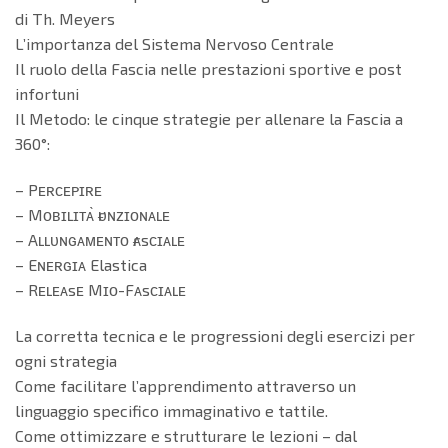
di Th. Meyers
L’importanza del Sistema Nervoso Centrale
Il ruolo della Fascia nelle prestazioni sportive e post
infortuni
Il Metodo: le cinque strategie per allenare la Fascia a
360°:
– Pᴇʀᴄᴇᴘɪʀᴇ
– Mᴏʙɪʟɪᴛᴀ̀ ғᴜɴᴢɪᴏɴᴀʟᴇ
– Aʟʟᴜɴɢᴀᴍᴇɴᴛᴏ ғᴀsᴄɪᴀʟᴇ
– Eɴᴇʀɢɪᴀ Elastica
– Rᴇʟᴇᴀsᴇ Mɪᴏ-Fᴀsᴄɪᴀʟᴇ
La corretta tecnica e le progressioni degli esercizi per
ogni strategia
Come facilitare l’apprendimento attraverso un
linguaggio specifico immaginativo e tattile.
Come ottimizzare e strutturare le lezioni – dal