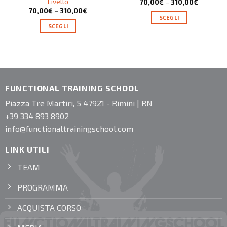
Livello
70,00
€
–
310,00
€
70,00
€
–
310,00
€
SCEGLI
SCEGLI
FUNCTIONAL TRAINING SCHOOL
Piazza Tre Martiri, 5 47921 - Rimini | RN
+39 334 893 8902
info@functionaltrainingschool.com
LINK UTILI
TEAM
PROGRAMMA
ACQUISTA CORSO