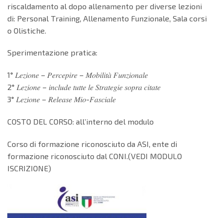
riscaldamento al dopo allenamento per diverse lezioni
di: Personal Training, Allenamento Funzionale, Sala corsi
o Olistiche.
Sperimentazione pratica:
1° 𝐿𝑒𝑧𝑖𝑜𝑛𝑒 – 𝑃𝑒𝑟𝑐𝑒𝑝𝑖𝑟𝑒 – 𝑀𝑜𝑏𝑖𝑙𝑖𝑡𝑎̀ 𝐹𝑢𝑛𝑧𝑖𝑜𝑛𝑎𝑙𝑒
2° 𝐿𝑒𝑧𝑖𝑜𝑛𝑒 – 𝑖𝑛𝑐𝑙𝑢𝑑𝑒 𝑡𝑢𝑡𝑡𝑒 𝑙𝑒 𝑆𝑡𝑟𝑎𝑡𝑒𝑔𝑖𝑒 𝑠𝑜𝑝𝑟𝑎 𝑐𝑖𝑡𝑎𝑡𝑒
3° 𝐿𝑒𝑧𝑖𝑜𝑛𝑒 – 𝑅𝑒𝑙𝑒𝑎𝑠𝑒 𝑀𝑖𝑜-𝐹𝑎𝑠𝑐𝑖𝑎𝑙𝑒
COSTO DEL CORSO: all’interno del modulo
Corso di formazione riconosciuto da ASI, ente di
formazione riconosciuto dal CONI.(VEDI MODULO
ISCRIZIONE)