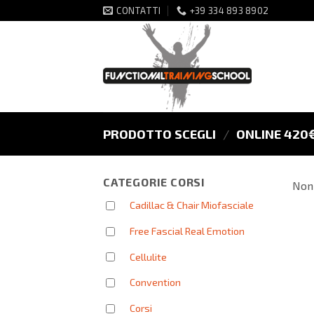
Salta
CONTATTI
+39 334 893 8902
ai
contenuti
PRODOTTO SCEGLI
/
ONLINE 420
CATEGORIE CORSI
Non 
Cadillac & Chair Miofasciale
Free Fascial Real Emotion
Cellulite
Convention
Corsi