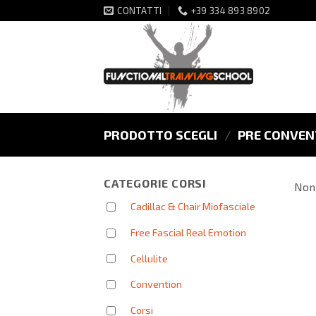
Salta
CONTATTI
+39 334 893 8902
ai
contenuti
PRODOTTO SCEGLI
/
PRE CONVENT
CATEGORIE CORSI
Non 
Cadillac & Chair Miofasciale
Free Fascial Real Emotion
Cellulite
Convention
Corsi