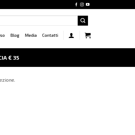
rso
Blog
Media
Contatti
IA € 35
ezione.