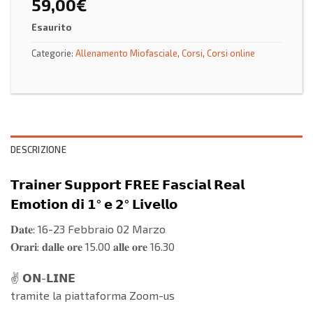
59,00
€
Esaurito
Categorie:
Allenamento Miofasciale
,
Corsi
,
Corsi online
DESCRIZIONE
𝗧𝗿𝗮𝗶𝗻𝗲𝗿 𝗦𝘂𝗽𝗽𝗼𝗿𝘁 𝗙𝗥𝗘𝗘 𝗙𝗮𝘀𝗰𝗶𝗮𝗹 𝗥𝗲𝗮𝗹
𝗘𝗺𝗼𝘁𝗶𝗼𝗻 𝗱𝗶 𝟭° 𝗲 𝟮° 𝗟𝗶𝘃𝗲𝗹𝗹𝗼
𝐃𝐚𝐭𝐞: 16-23 Febbraio 02 Marzo
𝐎𝐫𝐚𝐫𝐢: 𝐝𝐚𝐥𝐥𝐞 𝐨𝐫𝐞 15.00 𝐚𝐥𝐥𝐞 𝐨𝐫𝐞 16.30
✌️ 𝗢𝗡-𝗟𝗜𝗡𝗘
tramite la piattaforma Zoom-us