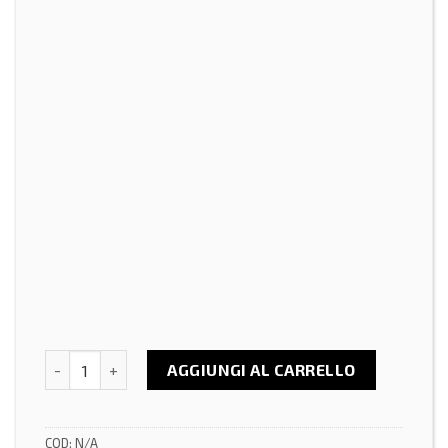
Palermo, 14-15 Novembre 2026 - Cultura Fisica Funzionale
AGGIUNGI AL CARRELLO
COD:
N/A