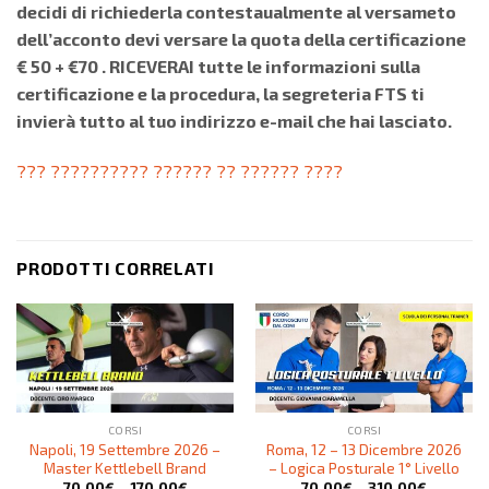
decidi di richiederla contestaualmente al versameto
dell’acconto devi versare la quota della certificazione
€ 50 + €70 . RICEVERAI tutte le informazioni sulla
certificazione e la procedura, la segreteria FTS ti
invierà tutto al tuo indirizzo e-mail che hai lasciato.
??? ?????????? ?????? ?? ?????? ????
PRODOTTI CORRELATI
CORSI
CORSI
Napoli, 19 Settembre 2026 –
Roma, 12 – 13 Dicembre 2026
Master Kettlebell Brand
– Logica Posturale 1° Livello
70,00
€
–
170,00
€
70,00
€
–
310,00
€