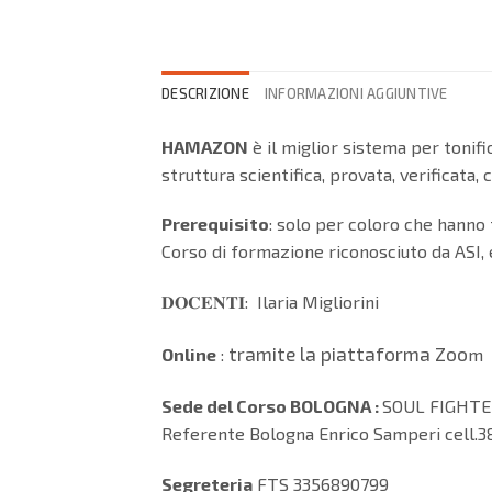
DESCRIZIONE
INFORMAZIONI AGGIUNTIVE
HAMAZON
è il miglior sistema per tonif
struttura scientifica, provata, verificata, 
Prerequisito
: solo per coloro che han
Corso di formazione riconosciuto da ASI, 
𝐃𝐎𝐂𝐄𝐍𝐓𝐈: Ilaria Migliorini
tramite la piattaforma Zoo
Online
:
m
Sede del Corso BOLOGNA :
SOUL FIGHTER 
Referente Bologna Enrico Samperi cell.38
Segreteria
FTS 3356890799