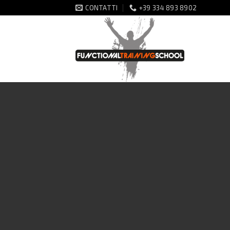
Salta
CONTATTI
+39 334 893 8902
ai
contenuti