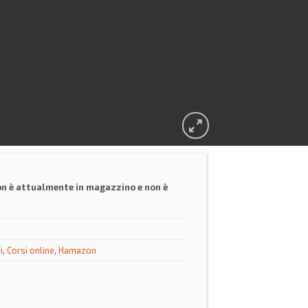
on è attualmente in magazzino e non è
i
,
Corsi online
,
Hamazon