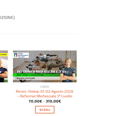
RIZIONE)
CORSI
COR
4
Rimini- Online, 01-02 Agosto 2026
Bologna, 26-27 S
o
– Reformer Miofasciale 3° Livello
Corso Preparat
70,00
€
–
310,00
€
70,00
€
–
SCEGLI
SCEG