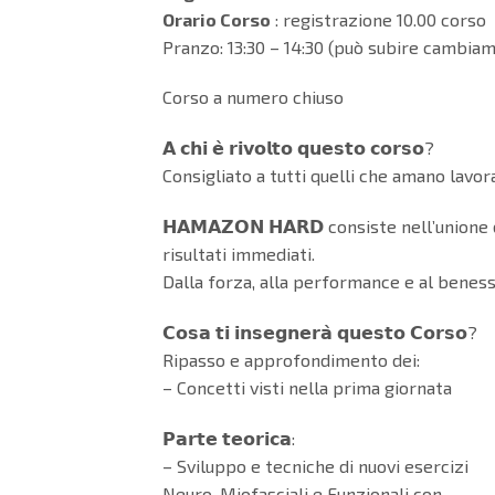
Orario Corso
: registrazione 10.00 corso d
Pranzo: 13:30 – 14:30 (può subire cambiam
Corso a numero chiuso
𝗔 𝗰𝗵𝗶 𝗲̀ 𝗿𝗶𝘃𝗼𝗹𝘁𝗼 𝗾𝘂𝗲𝘀𝘁𝗼 𝗰𝗼𝗿𝘀𝗼?
Consigliato a tutti quelli che amano lavo
𝗛𝗔𝗠𝗔𝗭𝗢𝗡 𝗛𝗔𝗥𝗗 consiste nell’unio
risultati immediati.
Dalla forza, alla performance e al benes
𝗖𝗼𝘀𝗮 𝘁𝗶 𝗶𝗻𝘀𝗲𝗴𝗻𝗲𝗿𝗮̀ 𝗾𝘂𝗲𝘀𝘁𝗼 𝗖𝗼𝗿𝘀𝗼?
Ripasso e approfondimento dei:
– Concetti visti nella prima giornata
𝗣𝗮𝗿𝘁𝗲 𝘁𝗲𝗼𝗿𝗶𝗰𝗮:
– Sviluppo e tecniche di nuovi esercizi
Neuro-Miofasciali e Funzionali con