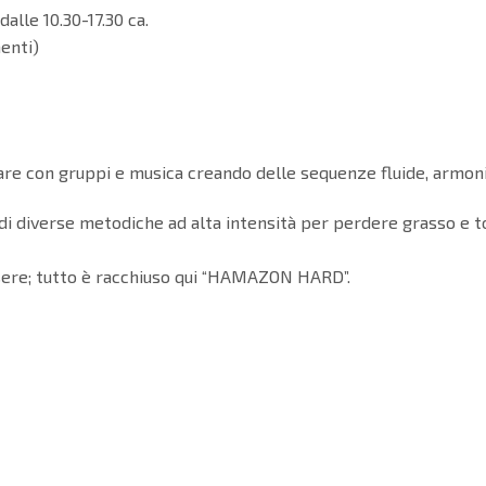
alle 10.30-17.30 ca.
enti)
rare con gruppi e musica creando delle sequenze fluide, armonio
ne di diverse metodiche ad alta intensità per perdere grasso e 
sere; tutto è racchiuso qui “HAMAZON HARD”.