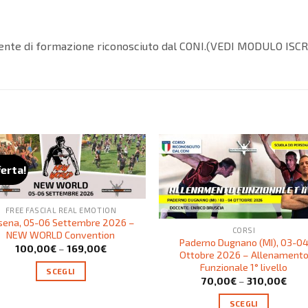
, ente di formazione riconosciuto dal CONI.(VEDI MODULO ISC
ferta!
FREE FASCIAL REAL EMOTION
sena, 05-06 Settembre 2026 –
CORSI
NEW WORLD Convention
Paderno Dugnano (MI), 03-0
100,00
€
–
169,00
€
Ottobre 2026 – Allenament
Funzionale 1° livello
SCEGLI
70,00
€
–
310,00
€
SCEGLI