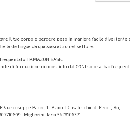
icare il tuo corpo e perdere peso in maniera facile divertente
che la distingue da qualsiasi altro nel settore.
no frequentato HAMAZON BASIC
ente di formazione riconosciuto dal CONI solo se hai frequenta
Via Giuseppe Parini, 1 -Piano 1, Casalecchio di Reno ( Bo)
07710609- Migliorini Ilaria 3478106371