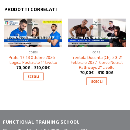
PRODOTTI CORRELATI
CORSI
CORSI
Prato, 17-18 Ottobre 2026 –
Trentola Ducenta (CE), 20-21
Logica Posturale 1° Livello
Febbraio 2027- Corso Neural
Pathways 2° Livello
70,00
€
–
310,00
€
70,00
€
–
310,00
€
SCEGLI
SCEGLI
FUNCTIONAL TRAINING SCHOOL