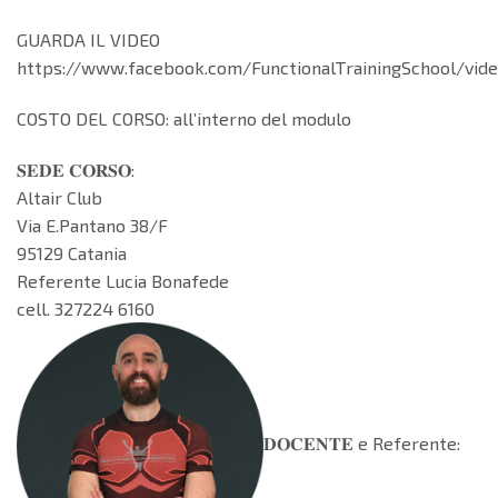
GUARDA IL VIDEO
https://www.facebook.com/FunctionalTrainingSchool/vid
COSTO DEL CORSO: all’interno del modulo
𝐒𝐄𝐃𝐄 𝐂𝐎𝐑𝐒𝐎:
Altair Club
Via E.Pantano 38/F
95129 Catania
Referente Lucia Bonafede
cell. 327224 6160
𝐃𝐎𝐂𝐄𝐍𝐓𝐄 e Referente: