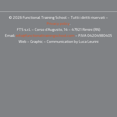
© 2026 Functional Training School – Tutti i diritti riservati –
Privacy policy
.
FTS s.r.l. – Corso d’Augusto, 14 – 47921 Rimini (RN)
Email:
info@functionaltrainingschool.com
– P.IVA 04204980405
Web – Graphic – Communication by Luca Leurini