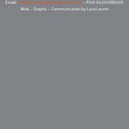
Email:
info@functionaltrainingschool.com
– P.IVA 04204980405
Web – Graphic – Communication by Luca Leurini