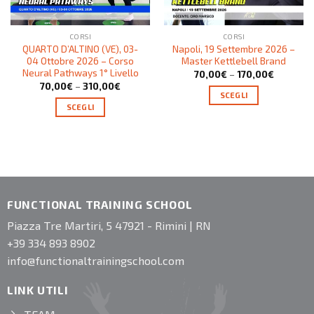
CORSI
CORSI
QUARTO D’ALTINO (VE), 03-
Napoli, 19 Settembre 2026 –
04 Ottobre 2026 – Corso
Master Kettlebell Brand
Neural Pathways 1° Livello
70,00
€
–
170,00
€
70,00
€
–
310,00
€
SCEGLI
SCEGLI
FUNCTIONAL TRAINING SCHOOL
Piazza Tre Martiri, 5 47921 - Rimini | RN
+39 334 893 8902
info@functionaltrainingschool.com
LINK UTILI