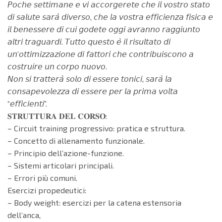
𝘗𝘰𝘤𝘩𝘦 𝘴𝘦𝘵𝘵𝘪𝘮𝘢𝘯𝘦 𝘦 𝘷𝘪 𝘢𝘤𝘤𝘰𝘳𝘨𝘦𝘳𝘦𝘵𝘦 𝘤𝘩𝘦 𝘪𝘭 𝘷𝘰𝘴𝘵𝘳𝘰 𝘴𝘵𝘢𝘵𝘰
𝘥𝘪 𝘴𝘢𝘭𝘶𝘵𝘦 𝘴𝘢𝘳𝘢̀ 𝘥𝘪𝘷𝘦𝘳𝘴𝘰, 𝘤𝘩𝘦 𝘭𝘢 𝘷𝘰𝘴𝘵𝘳𝘢 𝘦𝘧𝘧𝘪𝘤𝘪𝘦𝘯𝘻𝘢 𝘧𝘪𝘴𝘪𝘤𝘢 𝘦
𝘪𝘭 𝘣𝘦𝘯𝘦𝘴𝘴𝘦𝘳𝘦 𝘥𝘪 𝘤𝘶𝘪 𝘨𝘰𝘥𝘦𝘵𝘦 𝘰𝘨𝘨𝘪 𝘢𝘷𝘳𝘢𝘯𝘯𝘰 𝘳𝘢𝘨𝘨𝘪𝘶𝘯𝘵𝘰
𝘢𝘭𝘵𝘳𝘪 𝘵𝘳𝘢𝘨𝘶𝘢𝘳𝘥𝘪. 𝘛𝘶𝘵𝘵𝘰 𝘲𝘶𝘦𝘴𝘵𝘰 𝘦̀ 𝘪𝘭 𝘳𝘪𝘴𝘶𝘭𝘵𝘢𝘵𝘰 𝘥𝘪
𝘶𝘯’𝘰𝘵𝘵𝘪𝘮𝘪𝘻𝘻𝘢𝘻𝘪𝘰𝘯𝘦 𝘥𝘪 𝘧𝘢𝘵𝘵𝘰𝘳𝘪 𝘤𝘩𝘦 𝘤𝘰𝘯𝘵𝘳𝘪𝘣𝘶𝘪𝘴𝘤𝘰𝘯𝘰 𝘢
𝘤𝘰𝘴𝘵𝘳𝘶𝘪𝘳𝘦 𝘶𝘯 𝘤𝘰𝘳𝘱𝘰 𝘯𝘶𝘰𝘷𝘰.
𝘕𝘰𝘯 𝘴𝘪 𝘵𝘳𝘢𝘵𝘵𝘦𝘳𝘢̀ 𝘴𝘰𝘭𝘰 𝘥𝘪 𝘦𝘴𝘴𝘦𝘳𝘦 𝘵𝘰𝘯𝘪𝘤𝘪, 𝘴𝘢𝘳𝘢̀ 𝘭𝘢
𝘤𝘰𝘯𝘴𝘢𝘱𝘦𝘷𝘰𝘭𝘦𝘻𝘻𝘢 𝘥𝘪 𝘦𝘴𝘴𝘦𝘳𝘦 𝘱𝘦𝘳 𝘭𝘢 𝘱𝘳𝘪𝘮𝘢 𝘷𝘰𝘭𝘵𝘢
“𝘦𝘧𝘧𝘪𝘤𝘪𝘦𝘯𝘵𝘪”.
𝐒𝐓𝐑𝐔𝐓𝐓𝐔𝐑𝐀 𝐃𝐄𝐋 𝐂𝐎𝐑𝐒𝐎:
– Circuit training progressivo: pratica e struttura.
– Concetto di allenamento funzionale.
– Principio dell’azione-funzione.
– Sistemi articolari principali.
– Errori più comuni.
Esercizi propedeutici:
– Body weight: esercizi per la catena estensoria
dell’anca,