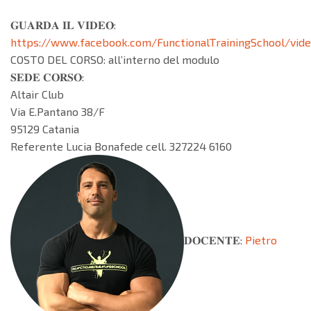
𝐆𝐔𝐀𝐑𝐃𝐀 𝐈𝐋 𝐕𝐈𝐃𝐄𝐎:
https://www.facebook.com/FunctionalTrainingSchool/vid
COSTO DEL CORSO: all’interno del modulo
𝐒𝐄𝐃𝐄 𝐂𝐎𝐑𝐒𝐎:
Altair Club
Via E.Pantano 38/F
95129 Catania
Referente Lucia Bonafede cell. 327224 6160
𝐃𝐎𝐂𝐄𝐍𝐓𝐄:
Pietro