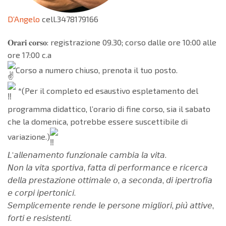
D’Angelo
cell.3478179166
𝐎𝐫𝐚𝐫𝐢 𝐜𝐨𝐫𝐬𝐨: registrazione 09.30; corso dalle ore 10:00 alle
ore 17:00 c.a
Corso a numero chiuso, prenota il tuo posto.
*(Per il completo ed esaustivo espletamento del
programma didattico, l’orario di fine corso, sia il sabato
che la domenica, potrebbe essere suscettibile di
variazione.)
𝘓’𝘢𝘭𝘭𝘦𝘯𝘢𝘮𝘦𝘯𝘵𝘰 𝘧𝘶𝘯𝘻𝘪𝘰𝘯𝘢𝘭𝘦 𝘤𝘢𝘮𝘣𝘪𝘢 𝘭𝘢 𝘷𝘪𝘵𝘢.
𝘕𝘰𝘯 𝘭𝘢 𝘷𝘪𝘵𝘢 𝘴𝘱𝘰𝘳𝘵𝘪𝘷𝘢, 𝘧𝘢𝘵𝘵𝘢 𝘥𝘪 𝘱𝘦𝘳𝘧𝘰𝘳𝘮𝘢𝘯𝘤𝘦 𝘦 𝘳𝘪𝘤𝘦𝘳𝘤𝘢
𝘥𝘦𝘭𝘭𝘢 𝘱𝘳𝘦𝘴𝘵𝘢𝘻𝘪𝘰𝘯𝘦 𝘰𝘵𝘵𝘪𝘮𝘢𝘭𝘦 𝘰, 𝘢 𝘴𝘦𝘤𝘰𝘯𝘥𝘢, 𝘥𝘪 𝘪𝘱𝘦𝘳𝘵𝘳𝘰𝘧𝘪𝘢
𝘦 𝘤𝘰𝘳𝘱𝘪 𝘪𝘱𝘦𝘳𝘵𝘰𝘯𝘪𝘤𝘪.
𝘚𝘦𝘮𝘱𝘭𝘪𝘤𝘦𝘮𝘦𝘯𝘵𝘦 𝘳𝘦𝘯𝘥𝘦 𝘭𝘦 𝘱𝘦𝘳𝘴𝘰𝘯𝘦 𝘮𝘪𝘨𝘭𝘪𝘰𝘳𝘪, 𝘱𝘪𝘶̀ 𝘢𝘵𝘵𝘪𝘷𝘦,
𝘧𝘰𝘳𝘵𝘪 𝘦 𝘳𝘦𝘴𝘪𝘴𝘵𝘦𝘯𝘵𝘪.