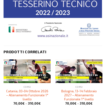
PRODOTTI CORRELATI
CORSI
CORSI
Catania, 03-04 Ottobre 2026
Bologna, 13-14 Febbraio
– Allenamento Funzionale 1°
2027 – Allenamento
livello
Funzionale 1° livello
70,00
€
–
310,00
€
70,00
€
–
310,00
€