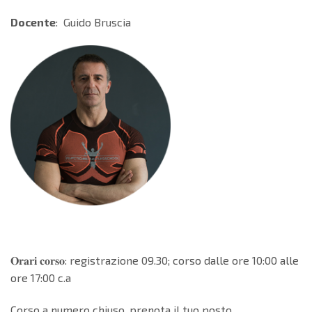
Docente
: Guido Bruscia
𝐎𝐫𝐚𝐫𝐢 𝐜𝐨𝐫𝐬𝐨: registrazione 09.30; corso dalle ore 10:00 alle
ore 17:00 c.a
Corso a numero chiuso, prenota il tuo posto.