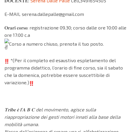
𝐃𝐎𝐂𝐄𝐍𝐓𝐄:
Serena Dalle Palle
Cell,3491654505
E-MAIL serena.dallepalle@gmail.com
𝐎𝐫𝐚𝐫𝐢 𝐜𝐨𝐫𝐬𝐨: registrazione 09.30; corso dalle ore 10:00 alle
ore 17:00 c.a
Corso a numero chiuso, prenota il tuo posto.
*(Per il completo ed esaustivo espletamento del
programma didattico, l’orario di fine corso, sia il sabato
che la domenica, potrebbe essere suscettibile di
variazione.)
𝐓𝐫𝐢𝐛𝐞 𝐞̀ 𝐥’𝐀 𝐁 𝐂 del movimento, agisce sulla
riappropriazione dei gesti motori innati alla base della
mobilità umana.
Nasce dall’esigenza di creare una ri-alfabetizzazione