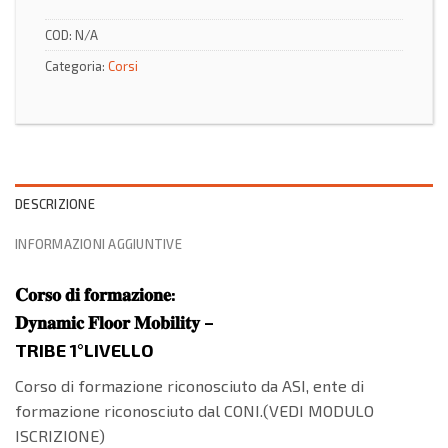
COD:
N/A
Categoria:
Corsi
DESCRIZIONE
INFORMAZIONI AGGIUNTIVE
𝐂𝐨𝐫𝐬𝐨 𝐝𝐢 𝐟𝐨𝐫𝐦𝐚𝐳𝐢𝐨𝐧𝐞:
𝐃𝐲𝐧𝐚𝐦𝐢𝐜 𝐅𝐥𝐨𝐨𝐫 𝐌𝐨𝐛𝐢𝐥𝐢𝐭𝐲 –
TRIBE 1°LIVELLO
Corso di formazione riconosciuto da ASI, ente di
formazione riconosciuto dal CONI.(VEDI MODULO
ISCRIZIONE)