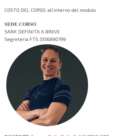
COSTO DEL CORSO: all’interno del modulo
𝐒𝐄𝐃𝐄 𝐂𝐎𝐑𝐒𝐎:
SARA’ DEFINITA A BREVE
Segreteria FTS 3356890799