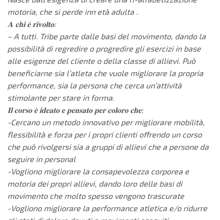
motoria, che si perde inn età adulta .
𝐀 𝐜𝐡𝐢 𝐞̀ 𝐫𝐢𝐯𝐨𝐥𝐭𝐨:
– A tutti. Tribe parte dalle basi del movimento, dando la
possibilità di regredire o progredire gli esercizi in base
alle esigenze del cliente o della classe di allievi. Può
beneficiarne sia l’atleta che vuole migliorare la propria
performance, sia la persona che cerca un’attività
stimolante per stare in forma.
𝐈𝐥 𝐜𝐨𝐫𝐬𝐨 𝐞̀ 𝐢𝐝𝐞𝐚𝐭𝐨 𝐞 𝐩𝐞𝐧𝐬𝐚𝐭𝐨 𝐩𝐞𝐫 𝐜𝐨𝐥𝐨𝐫𝐨 𝐜𝐡𝐞:
-Cercano un metodo innovativo per migliorare mobilità,
flessibilità e forza per i propri clienti offrendo un corso
che può rivolgersi sia a gruppi di allievi che a persone da
seguire in personal
-Vogliono migliorare la consapevolezza corporea e
motoria dei propri allievi, dando loro delle basi di
movimento che molto spesso vengono trascurate
-Vogliono migliorare la performance atletica e/o ridurre