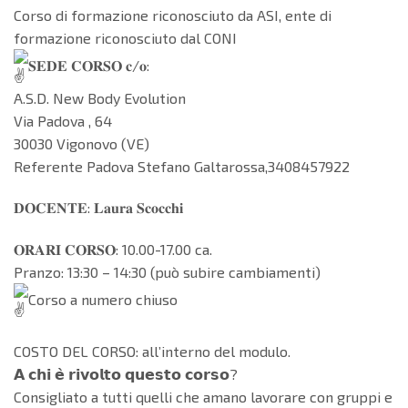
Corso di formazione riconosciuto da ASI, ente di
formazione riconosciuto dal CONI
𝐒𝐄𝐃𝐄 𝐂𝐎𝐑𝐒𝐎 𝐜/𝐨:
A.S.D. New Body Evolution
Via Padova , 64
30030 Vigonovo (VE)
Referente Padova Stefano Galtarossa,3408457922
𝐃𝐎𝐂𝐄𝐍𝐓𝐄: 𝐋𝐚𝐮𝐫𝐚 𝐒𝐜𝐨𝐜𝐜𝐡𝐢
𝐎𝐑𝐀𝐑𝐈 𝐂𝐎𝐑𝐒𝐎: 10.00-17.00 ca.
Pranzo: 13:30 – 14:30 (può subire cambiamenti)
Corso a numero chiuso
COSTO DEL CORSO: all’interno del modulo.
𝗔 𝗰𝗵𝗶 𝗲̀ 𝗿𝗶𝘃𝗼𝗹𝘁𝗼 𝗾𝘂𝗲𝘀𝘁𝗼 𝗰𝗼𝗿𝘀𝗼?
Consigliato a tutti quelli che amano lavorare con gruppi e