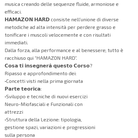
musica creando delle sequenze fluide, armoniose e
efficaci.
𝗛𝗔𝗠𝗔𝗭𝗢𝗡 𝗛𝗔𝗥𝗗 consiste nell’unione di diverse
metodiche ad alta intensità per perdere grasso e
tonificare i muscoli velocemente e con risultati
immediati.
Dalla forza, alla performance e al benessere; tutto è
racchiuso qui “HAMAZON HARD”.
𝗖𝗼𝘀𝗮 𝘁𝗶 𝗶𝗻𝘀𝗲𝗴𝗻𝗲𝗿𝗮̀ 𝗾𝘂𝗲𝘀𝘁𝗼 𝗖𝗼𝗿𝘀𝗼?
Ripasso e approfondimento dei:
•Concetti visti nella prima giornata
𝗣𝗮𝗿𝘁𝗲 𝘁𝗲𝗼𝗿𝗶𝗰𝗮:
•Sviluppo e tecniche di nuovi esercizi
Neuro-Miofasciali e Funzionali con
attrezzi
•Struttura della Lezione: tipologia,
gestione spazi, variazioni e progressioni
sulla persona