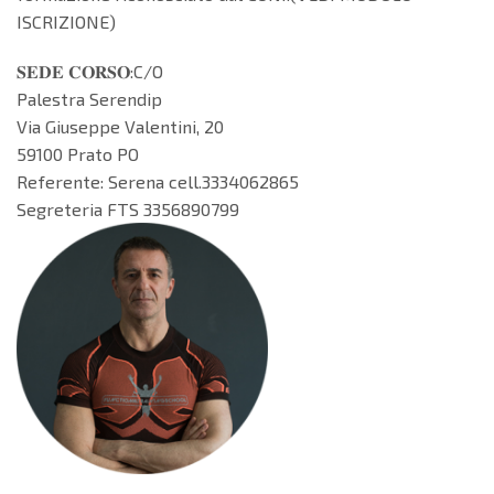
ISCRIZIONE)
𝐒𝐄𝐃𝐄 𝐂𝐎𝐑𝐒𝐎:C/O
Palestra Serendip
Via Giuseppe Valentini, 20
59100 Prato PO
Referente: Serena cell.3334062865
Segreteria FTS 3356890799