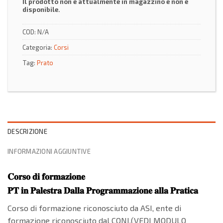
Il prodotto non è attualmente in magazzino e non è
disponibile.
COD:
N/A
Categoria:
Corsi
Tag:
Prato
DESCRIZIONE
INFORMAZIONI AGGIUNTIVE
𝐂𝐨𝐫𝐬𝐨 𝐝𝐢 𝐟𝐨𝐫𝐦𝐚𝐳𝐢𝐨𝐧𝐞
𝐏𝐓 𝐢𝐧 𝐏𝐚𝐥𝐞𝐬𝐭𝐫𝐚 𝐃𝐚𝐥𝐥𝐚 𝐏𝐫𝐨𝐠𝐫𝐚𝐦𝐦𝐚𝐳𝐢𝐨𝐧𝐞 𝐚𝐥𝐥𝐚 𝐏𝐫𝐚𝐭𝐢𝐜𝐚
Corso di formazione riconosciuto da ASI, ente di
formazione riconosciuto dal CONI.(VEDI MODULO