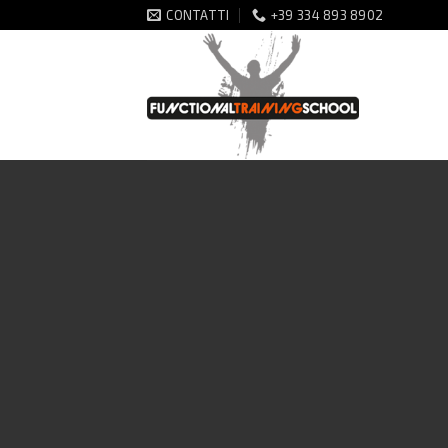
Salta
CONTATTI
+39 334 893 8902
ai
contenuti