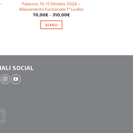
 –
Palermo, 10-11 Ottobre 2026 –
Roma, 12 – 13 D
Allenamento Funzionale 1° Livello
Logica Postura
70,00
€
–
310,00
€
70,00
€
–
SCEGLI
SCEG
ALI SOCIAL