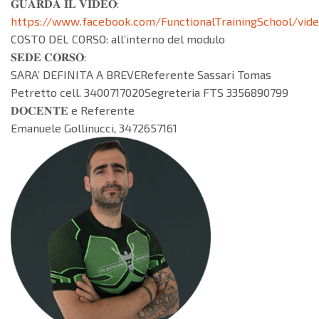
𝐆𝐔𝐀𝐑𝐃𝐀 𝐈𝐋 𝐕𝐈𝐃𝐄𝐎:
https://www.facebook.com/FunctionalTrainingSchool/vid
COSTO DEL CORSO: all’interno del modulo
𝐒𝐄𝐃𝐄 𝐂𝐎𝐑𝐒𝐎:
SARA’ DEFINITA A BREVEReferente Sassari Tomas
Petretto cell. 3400717020Segreteria FTS 3356890799
𝐃𝐎𝐂𝐄𝐍𝐓𝐄 e Referente
Emanuele Gollinucci, 3472657161