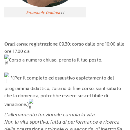
Emanuele Gollinuc
ci
𝐎𝐫𝐚𝐫𝐢 𝐜𝐨𝐫𝐬𝐨: registrazione 09.30; corso dalle ore 10:00 alle
ore 17:00 c.a
Corso a numero chiuso, prenota il tuo posto.
*(Per il completo ed esaustivo espletamento del
programma didattico, l’orario di fine corso, sia il sabato
che la domenica, potrebbe essere suscettibile di
variazione.)
𝘓’𝘢𝘭𝘭𝘦𝘯𝘢𝘮𝘦𝘯𝘵𝘰 𝘧𝘶𝘯𝘻𝘪𝘰𝘯𝘢𝘭𝘦 𝘤𝘢𝘮𝘣𝘪𝘢 𝘭𝘢 𝘷𝘪𝘵𝘢.
𝘕𝘰𝘯 𝘭𝘢 𝘷𝘪𝘵𝘢 𝘴𝘱𝘰𝘳𝘵𝘪𝘷𝘢, 𝘧𝘢𝘵𝘵𝘢 𝘥𝘪 𝘱𝘦𝘳𝘧𝘰𝘳𝘮𝘢𝘯𝘤𝘦 𝘦 𝘳𝘪𝘤𝘦𝘳𝘤𝘢
𝘥𝘦𝘭𝘭𝘢 𝘱𝘳𝘦𝘴𝘵𝘢𝘻𝘪𝘰𝘯𝘦 𝘰𝘵𝘵𝘪𝘮𝘢𝘭𝘦 𝘰, 𝘢 𝘴𝘦𝘤𝘰𝘯𝘥𝘢, 𝘥𝘪 𝘪𝘱𝘦𝘳𝘵𝘳𝘰𝘧𝘪𝘢