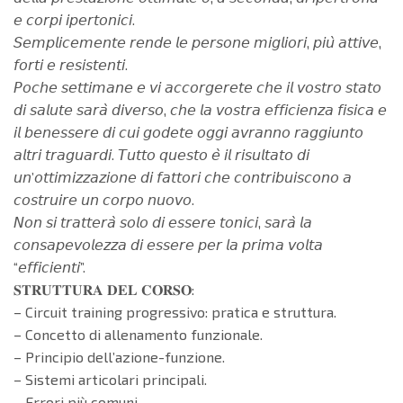
𝘦 𝘤𝘰𝘳𝘱𝘪 𝘪𝘱𝘦𝘳𝘵𝘰𝘯𝘪𝘤𝘪.
𝘚𝘦𝘮𝘱𝘭𝘪𝘤𝘦𝘮𝘦𝘯𝘵𝘦 𝘳𝘦𝘯𝘥𝘦 𝘭𝘦 𝘱𝘦𝘳𝘴𝘰𝘯𝘦 𝘮𝘪𝘨𝘭𝘪𝘰𝘳𝘪, 𝘱𝘪𝘶̀ 𝘢𝘵𝘵𝘪𝘷𝘦,
𝘧𝘰𝘳𝘵𝘪 𝘦 𝘳𝘦𝘴𝘪𝘴𝘵𝘦𝘯𝘵𝘪.
𝘗𝘰𝘤𝘩𝘦 𝘴𝘦𝘵𝘵𝘪𝘮𝘢𝘯𝘦 𝘦 𝘷𝘪 𝘢𝘤𝘤𝘰𝘳𝘨𝘦𝘳𝘦𝘵𝘦 𝘤𝘩𝘦 𝘪𝘭 𝘷𝘰𝘴𝘵𝘳𝘰 𝘴𝘵𝘢𝘵𝘰
𝘥𝘪 𝘴𝘢𝘭𝘶𝘵𝘦 𝘴𝘢𝘳𝘢̀ 𝘥𝘪𝘷𝘦𝘳𝘴𝘰, 𝘤𝘩𝘦 𝘭𝘢 𝘷𝘰𝘴𝘵𝘳𝘢 𝘦𝘧𝘧𝘪𝘤𝘪𝘦𝘯𝘻𝘢 𝘧𝘪𝘴𝘪𝘤𝘢 𝘦
𝘪𝘭 𝘣𝘦𝘯𝘦𝘴𝘴𝘦𝘳𝘦 𝘥𝘪 𝘤𝘶𝘪 𝘨𝘰𝘥𝘦𝘵𝘦 𝘰𝘨𝘨𝘪 𝘢𝘷𝘳𝘢𝘯𝘯𝘰 𝘳𝘢𝘨𝘨𝘪𝘶𝘯𝘵𝘰
𝘢𝘭𝘵𝘳𝘪 𝘵𝘳𝘢𝘨𝘶𝘢𝘳𝘥𝘪. 𝘛𝘶𝘵𝘵𝘰 𝘲𝘶𝘦𝘴𝘵𝘰 𝘦̀ 𝘪𝘭 𝘳𝘪𝘴𝘶𝘭𝘵𝘢𝘵𝘰 𝘥𝘪
𝘶𝘯’𝘰𝘵𝘵𝘪𝘮𝘪𝘻𝘻𝘢𝘻𝘪𝘰𝘯𝘦 𝘥𝘪 𝘧𝘢𝘵𝘵𝘰𝘳𝘪 𝘤𝘩𝘦 𝘤𝘰𝘯𝘵𝘳𝘪𝘣𝘶𝘪𝘴𝘤𝘰𝘯𝘰 𝘢
𝘤𝘰𝘴𝘵𝘳𝘶𝘪𝘳𝘦 𝘶𝘯 𝘤𝘰𝘳𝘱𝘰 𝘯𝘶𝘰𝘷𝘰.
𝘕𝘰𝘯 𝘴𝘪 𝘵𝘳𝘢𝘵𝘵𝘦𝘳𝘢̀ 𝘴𝘰𝘭𝘰 𝘥𝘪 𝘦𝘴𝘴𝘦𝘳𝘦 𝘵𝘰𝘯𝘪𝘤𝘪, 𝘴𝘢𝘳𝘢̀ 𝘭𝘢
𝘤𝘰𝘯𝘴𝘢𝘱𝘦𝘷𝘰𝘭𝘦𝘻𝘻𝘢 𝘥𝘪 𝘦𝘴𝘴𝘦𝘳𝘦 𝘱𝘦𝘳 𝘭𝘢 𝘱𝘳𝘪𝘮𝘢 𝘷𝘰𝘭𝘵𝘢
“𝘦𝘧𝘧𝘪𝘤𝘪𝘦𝘯𝘵𝘪”.
𝐒𝐓𝐑𝐔𝐓𝐓𝐔𝐑𝐀 𝐃𝐄𝐋 𝐂𝐎𝐑𝐒𝐎:
– Circuit training progressivo: pratica e struttura.
– Concetto di allenamento funzionale.
– Principio dell’azione-funzione.
– Sistemi articolari principali.
– Errori più comuni.