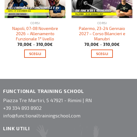
CORSI
CORSI
Napoli, 07-08 Novembre
Palermo, 23-24 Gennaio
2026 – Allenamento
2027 – Corso Bilancieri e
Funzionale 1° livello
Manubri
70,00
€
–
310,00
€
70,00
€
–
310,00
€
SCEGLI
SCEGLI
FUNCTIONAL TRAINING SCHOOL
Piazza Tre Martiri, 5 47921 - Rimini | RN
+39 334 893 8902
info@functionaltrainingschool.com
LINK UTILI