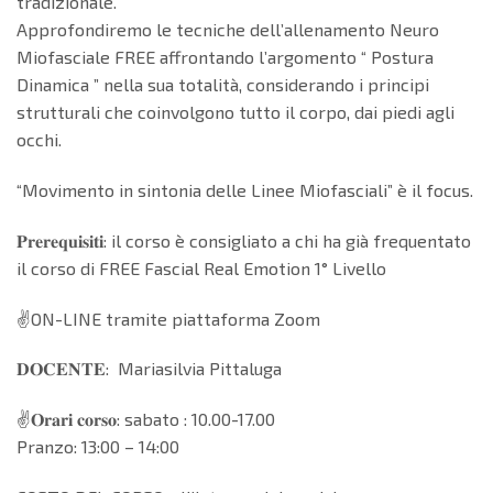
tradizionale.
Approfondiremo le tecniche dell’allenamento Neuro
Miofasciale FREE affrontando l’argomento “ Postura
Dinamica ” nella sua totalità, considerando i principi
strutturali che coinvolgono tutto il corpo, dai piedi agli
occhi.
“Movimento in sintonia delle Linee Miofasciali” è il focus.
𝐏𝐫𝐞𝐫𝐞𝐪𝐮𝐢𝐬𝐢𝐭𝐢: il corso è consigliato a chi ha già frequentato
il corso di FREE Fascial Real Emotion 1° Livello
✌️ON-LINE tramite piattaforma Zoom
𝐃𝐎𝐂𝐄𝐍𝐓𝐄: Mariasilvia Pittaluga
✌️𝐎𝐫𝐚𝐫𝐢 𝐜𝐨𝐫𝐬𝐨: sabato : 10.00-17.00
Pranzo: 13:00 – 14:00