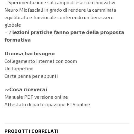
– Sperimentazione sul campo di esercizi innovativi
Neuro Miofasciali in grado di rendere la camminata
equilibrata e funzionale conferendo un benessere
globale
– 2 𝗹𝗲𝘇𝗶𝗼𝗻𝗶 𝗽𝗿𝗮𝘁𝗶𝗰𝗵𝗲 𝗳𝗮𝗻𝗻𝗼 𝗽𝗮𝗿𝘁𝗲 𝗱𝗲𝗹𝗹𝗮 𝗽𝗿𝗼𝗽𝗼𝘀𝘁𝗮
𝗳𝗼𝗿𝗺𝗮𝘁𝗶𝘃𝗮
𝗗𝗶 𝗰𝗼𝘀𝗮 𝗵𝗮𝗶 𝗯𝗶𝘀𝗼𝗴𝗻𝗼
Collegamento internet con zoom
Un tappetino
Carta penna per appunti
>>𝗖𝗼𝘀𝗮 𝗿𝗶𝗰𝗲𝘃𝗲𝗿𝗮𝗶
Manuale PDF versione online
Attestato di partecipazione FTS online
PRODOTTI CORRELATI