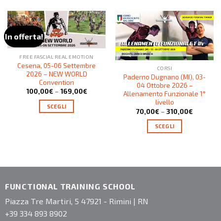
In offerta!
FREE FASCIAL REAL EMOTION
Cesena, 05-06 Settembre
CORSI
2026 – NEW WORLD
Paderno Dugnano (MI), 03-
Convention
04 Ottobre 2026 –
100,00
€
–
169,00
€
Allenamento Funzionale 1°
livello
SCEGLI
70,00
€
–
310,00
€
SCEGLI
FUNCTIONAL TRAINING SCHOOL
Piazza Tre Martiri, 5 47921 - Rimini | RN
+39 334 893 8902