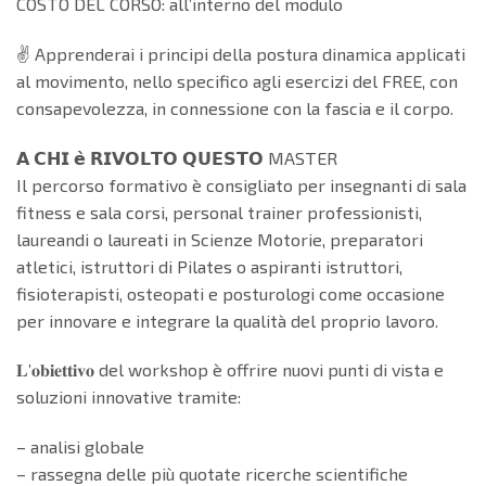
COSTO DEL CORSO: all’interno del modulo
✌️ Apprenderai i principi della postura dinamica applicati
al movimento, nello specifico agli esercizi del FREE, con
consapevolezza, in connessione con la fascia e il corpo.
𝗔 𝗖𝗛𝗜 𝗲̀ 𝗥𝗜𝗩𝗢𝗟𝗧𝗢 𝗤𝗨𝗘𝗦𝗧𝗢 MASTER
Il percorso formativo è consigliato per insegnanti di sala
fitness e sala corsi, personal trainer professionisti,
laureandi o laureati in Scienze Motorie, preparatori
atletici, istruttori di Pilates o aspiranti istruttori,
fisioterapisti, osteopati e posturologi come occasione
per innovare e integrare la qualità del proprio lavoro.
𝐋’𝐨𝐛𝐢𝐞𝐭𝐭𝐢𝐯𝐨 del workshop è offrire nuovi punti di vista e
soluzioni innovative tramite:
– analisi globale
– rassegna delle più quotate ricerche scientifiche