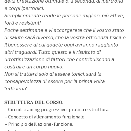
𝘥𝘦𝘭𝘭𝘢 𝘱𝘳𝘦𝘴𝘵𝘢𝘻𝘪𝘰𝘯𝘦 𝘰𝘵𝘵𝘪𝘮𝘢𝘭𝘦 𝘰, 𝘢 𝘴𝘦𝘤𝘰𝘯𝘥𝘢, 𝘥𝘪 𝘪𝘱𝘦𝘳𝘵𝘳𝘰𝘧𝘪𝘢
𝘦 𝘤𝘰𝘳𝘱𝘪 𝘪𝘱𝘦𝘳𝘵𝘰𝘯𝘪𝘤𝘪.
𝘚𝘦𝘮𝘱𝘭𝘪𝘤𝘦𝘮𝘦𝘯𝘵𝘦 𝘳𝘦𝘯𝘥𝘦 𝘭𝘦 𝘱𝘦𝘳𝘴𝘰𝘯𝘦 𝘮𝘪𝘨𝘭𝘪𝘰𝘳𝘪, 𝘱𝘪𝘶̀ 𝘢𝘵𝘵𝘪𝘷𝘦,
𝘧𝘰𝘳𝘵𝘪 𝘦 𝘳𝘦𝘴𝘪𝘴𝘵𝘦𝘯𝘵𝘪.
𝘗𝘰𝘤𝘩𝘦 𝘴𝘦𝘵𝘵𝘪𝘮𝘢𝘯𝘦 𝘦 𝘷𝘪 𝘢𝘤𝘤𝘰𝘳𝘨𝘦𝘳𝘦𝘵𝘦 𝘤𝘩𝘦 𝘪𝘭 𝘷𝘰𝘴𝘵𝘳𝘰 𝘴𝘵𝘢𝘵𝘰
𝘥𝘪 𝘴𝘢𝘭𝘶𝘵𝘦 𝘴𝘢𝘳𝘢̀ 𝘥𝘪𝘷𝘦𝘳𝘴𝘰, 𝘤𝘩𝘦 𝘭𝘢 𝘷𝘰𝘴𝘵𝘳𝘢 𝘦𝘧𝘧𝘪𝘤𝘪𝘦𝘯𝘻𝘢 𝘧𝘪𝘴𝘪𝘤𝘢 𝘦
𝘪𝘭 𝘣𝘦𝘯𝘦𝘴𝘴𝘦𝘳𝘦 𝘥𝘪 𝘤𝘶𝘪 𝘨𝘰𝘥𝘦𝘵𝘦 𝘰𝘨𝘨𝘪 𝘢𝘷𝘳𝘢𝘯𝘯𝘰 𝘳𝘢𝘨𝘨𝘪𝘶𝘯𝘵𝘰
𝘢𝘭𝘵𝘳𝘪 𝘵𝘳𝘢𝘨𝘶𝘢𝘳𝘥𝘪. 𝘛𝘶𝘵𝘵𝘰 𝘲𝘶𝘦𝘴𝘵𝘰 𝘦̀ 𝘪𝘭 𝘳𝘪𝘴𝘶𝘭𝘵𝘢𝘵𝘰 𝘥𝘪
𝘶𝘯’𝘰𝘵𝘵𝘪𝘮𝘪𝘻𝘻𝘢𝘻𝘪𝘰𝘯𝘦 𝘥𝘪 𝘧𝘢𝘵𝘵𝘰𝘳𝘪 𝘤𝘩𝘦 𝘤𝘰𝘯𝘵𝘳𝘪𝘣𝘶𝘪𝘴𝘤𝘰𝘯𝘰 𝘢
𝘤𝘰𝘴𝘵𝘳𝘶𝘪𝘳𝘦 𝘶𝘯 𝘤𝘰𝘳𝘱𝘰 𝘯𝘶𝘰𝘷𝘰.
𝘕𝘰𝘯 𝘴𝘪 𝘵𝘳𝘢𝘵𝘵𝘦𝘳𝘢̀ 𝘴𝘰𝘭𝘰 𝘥𝘪 𝘦𝘴𝘴𝘦𝘳𝘦 𝘵𝘰𝘯𝘪𝘤𝘪, 𝘴𝘢𝘳𝘢̀ 𝘭𝘢
𝘤𝘰𝘯𝘴𝘢𝘱𝘦𝘷𝘰𝘭𝘦𝘻𝘻𝘢 𝘥𝘪 𝘦𝘴𝘴𝘦𝘳𝘦 𝘱𝘦𝘳 𝘭𝘢 𝘱𝘳𝘪𝘮𝘢 𝘷𝘰𝘭𝘵𝘢
“𝘦𝘧𝘧𝘪𝘤𝘪𝘦𝘯𝘵𝘪”.
𝐒𝐓𝐑𝐔𝐓𝐓𝐔𝐑𝐀 𝐃𝐄𝐋 𝐂𝐎𝐑𝐒𝐎:
– Circuit training progressivo: pratica e struttura.
– Concetto di allenamento funzionale.
– Principio dell’azione-funzione.