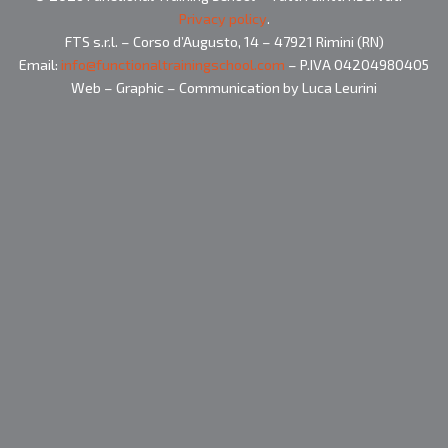
Privacy policy
.
FTS s.r.l. – Corso d’Augusto, 14 – 47921 Rimini (RN)
Email:
info@functionaltrainingschool.com
– P.IVA 04204980405
Web – Graphic – Communication by Luca Leurini