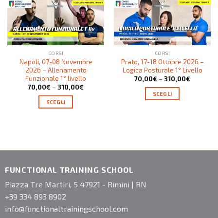
CORSI
CORSI
Napoli, 07-08 Novembre
Prato, 17-18 Ottobre 2026 –
2026 – Allenamento
Logica Posturale 1° Livello
Funzionale 1° livello
70,00
€
–
310,00
€
70,00
€
–
310,00
€
SCEGLI
SCEGLI
FUNCTIONAL TRAINING SCHOOL
Piazza Tre Martiri, 5 47921 - Rimini | RN
+39 334 893 8902
info@functionaltrainingschool.com