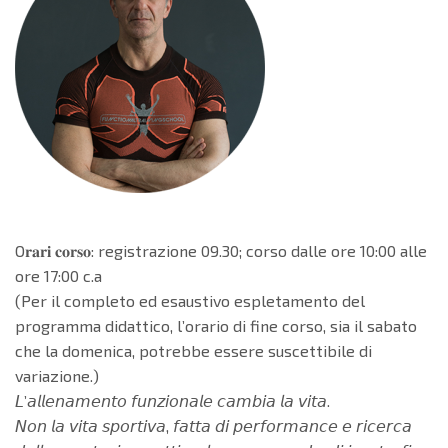
O𝐫𝐚𝐫𝐢 𝐜𝐨𝐫𝐬𝐨: registrazione 09.30; corso dalle ore 10:00 alle
ore 17:00 c.a
(Per il completo ed esaustivo espletamento del
programma didattico, l’orario di fine corso, sia il sabato
che la domenica, potrebbe essere suscettibile di
variazione.)
𝘓’𝘢𝘭𝘭𝘦𝘯𝘢𝘮𝘦𝘯𝘵𝘰 𝘧𝘶𝘯𝘻𝘪𝘰𝘯𝘢𝘭𝘦 𝘤𝘢𝘮𝘣𝘪𝘢 𝘭𝘢 𝘷𝘪𝘵𝘢.
𝘕𝘰𝘯 𝘭𝘢 𝘷𝘪𝘵𝘢 𝘴𝘱𝘰𝘳𝘵𝘪𝘷𝘢, 𝘧𝘢𝘵𝘵𝘢 𝘥𝘪 𝘱𝘦𝘳𝘧𝘰𝘳𝘮𝘢𝘯𝘤𝘦 𝘦 𝘳𝘪𝘤𝘦𝘳𝘤𝘢