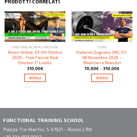
PRODOTTI CORRELATI
FREE FASCIAL REAL EMOTION
CORSI
Rimini-Online, 03-04 Ottobre
Paderno Dugnano (MI), 07-
2026 – Free Fascial Real
08 Novembre 2026 –
Emotion 1° Livello
Bilancieri e Manubri
310,00
€
70,00
€
–
310,00
€
SCEGLI
SCEGLI
FUNCTIONAL TRAINING SCHOOL
Piazza Tre Martiri, 5 47921 - Rimini | RN
+39 334 893 8902