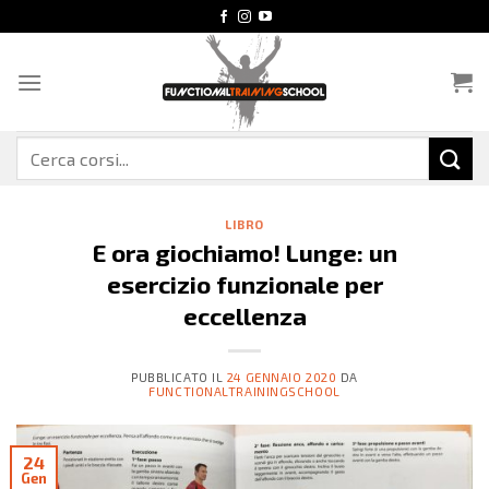
Salta
ai
contenuti
Cerca:
LIBRO
E ora giochiamo! Lunge: un
esercizio funzionale per
eccellenza
PUBBLICATO IL
24 GENNAIO 2020
DA
FUNCTIONALTRAININGSCHOOL
24
Gen