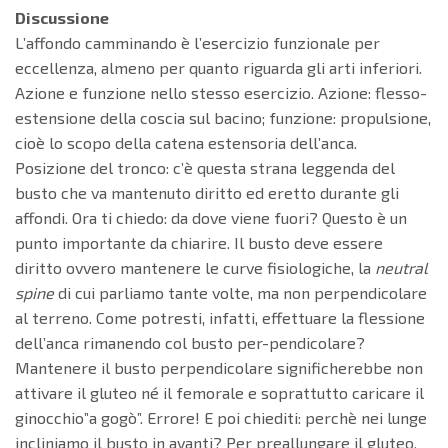
Discussione
L’affondo camminando è l’esercizio funzionale per
eccellenza, almeno per quanto riguarda gli arti inferiori.
Azione e funzione nello stesso esercizio. Azione: flesso-
estensione della coscia sul bacino; funzione: propulsione,
cioè lo scopo della catena estensoria dell’anca.
Posizione del tronco: c’è questa strana leggenda del
busto che va mantenuto diritto ed eretto durante gli
affondi. Ora ti chiedo: da dove viene fuori? Questo è un
punto importante da chiarire. Il busto deve essere
diritto ovvero mantenere le curve fisiologiche, la
neutral
spine
di cui parliamo tante volte, ma non perpendicolare
al terreno. Come potresti, infatti, effettuare la flessione
dell’anca rimanendo col busto per-pendicolare?
Mantenere il busto perpendicolare significherebbe non
attivare il gluteo né il femorale e soprattutto caricare il
ginocchio”a gogò”. Errore! E poi chiediti: perchè nei lunge
incliniamo il busto in avanti? Per preallungare il gluteo,