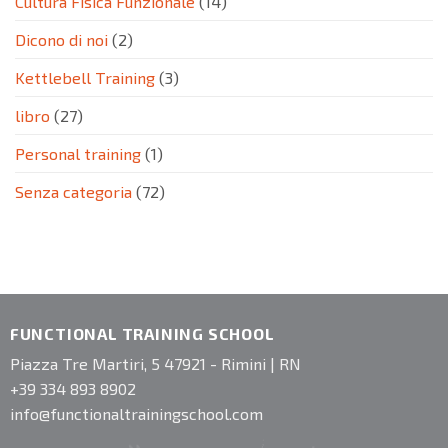
Cultura Fisica Funzionale
(14)
Dicono di noi
(2)
Kettlebell Training
(3)
libro
(27)
Personal training
(1)
Senza categoria
(72)
FUNCTIONAL TRAINING SCHOOL
Piazza Tre Martiri, 5 47921 - Rimini | RN
+39 334 893 8902
info@functionaltrainingschool.com