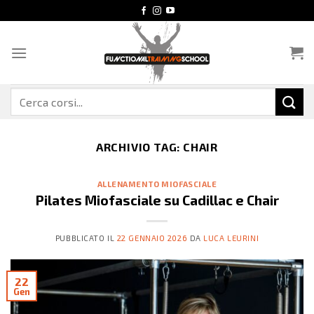
Salta
ai
contenuti
Cerca:
ARCHIVIO TAG:
CHAIR
ALLENAMENTO MIOFASCIALE
Pilates Miofasciale su Cadillac e Chair
PUBBLICATO IL
22 GENNAIO 2026
DA
LUCA LEURINI
22
Gen